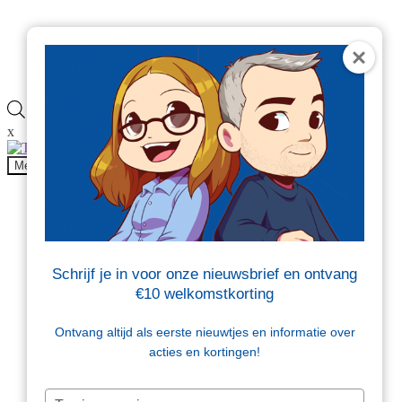
Veelgestelde vragen
Blog
Contact
Producten
zoeken
x
Onderdeel van
Menu
Producten
Beschermen en opvullen
Brievenbusdoosjes
Dozen
Folie
Schrijf je in voor onze nieuwsbrief en ontvang
Kantoor en magazijn
€10 welkomstkorting
Tape en etiketten
Tassen en zakken
Verzendenveloppen
Ontvang altijd als eerste nieuwtjes en informatie over
Sale
acties en kortingen!
Beschermen en opvullen
Typ