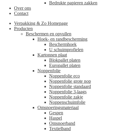
Bedrukte papieren zakken
Over ons
Contact
Verpakking & Zo Homepage
Producten
Beschermen en opvullen
Hoek- en randbescherming
Beschermhoek
U schuimprofielen
Kartonnen plaat
Blokpallet platen
Europallet platen
Noppenfolie
Noppenfolie eco
Noppenfolie grote nop
Noppenfolie standaard
Noppenfolie 3-laags
Noppenfolie zakje
Noppenschuimfolie
Omsnoeringsmateriaal
Gespen
Haspel
Omsnoerband
Textielband