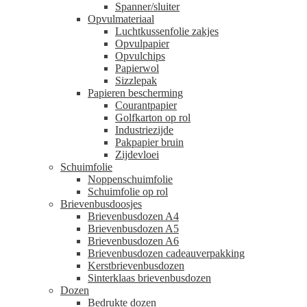
Spanner/sluiter
Opvulmateriaal
Luchtkussenfolie zakjes
Opvulpapier
Opvulchips
Papierwol
Sizzlepak
Papieren bescherming
Courantpapier
Golfkarton op rol
Industriezijde
Pakpapier bruin
Zijdevloei
Schuimfolie
Noppenschuimfolie
Schuimfolie op rol
Brievenbusdoosjes
Brievenbusdozen A4
Brievenbusdozen A5
Brievenbusdozen A6
Brievenbusdozen cadeauverpakking
Kerstbrievenbusdozen
Sinterklaas brievenbusdozen
Dozen
Bedrukte dozen