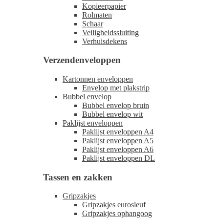
Kopieerpapier
Rolmaten
Schaar
Veiligheidssluiting
Verhuisdekens
Verzendenveloppen
Kartonnen enveloppen
Envelop met plakstrip
Bubbel envelop
Bubbel envelop bruin
Bubbel envelop wit
Paklijst enveloppen
Paklijst enveloppen A4
Paklijst enveloppen A5
Paklijst enveloppen A6
Paklijst enveloppen DL
Tassen en zakken
Gripzakjes
Gripzakjes eurosleuf
Gripzakjes ophangoog