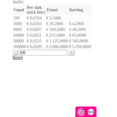
Staffel
Per stuk
Vanaf
Totaal
Korting
(excl. btw)
100
€
0,0334
€
3,3400
1000
€
0,0292
€
29,2000
€
4,2000
6000
€
0,0267
€
160,2000
€
40,2000
10000
€
0,0251
€
251,0000
€
83,0000
50000
€
0,0225
€
1.125,0000
€
545,0000
100000
€
0,0209
€
2.090,0000
€
1.250,0000
Gripzakjes
ophangoog
Bestel
|
160
x
250
mm
aantal
9,5