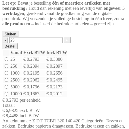
Let op:
Bevat je bestelling
één of meerdere artikelen met
bedrukking
? Houd dan rekening met een levertijd van
ongeveer 5
werkdagen
, gerekend vanaf de goedkeuring van de digitale
proefdruk. Wij verzenden je volledige bestelling
in één keer
, zodra
alle producten
– inclusief de bedrukte artikelen – gereed zijn.
Sluiten
Draagtas
topcraft
Bestel
bruin
Vanaf
Excl. BTW
Incl. BTW
80
25
€
0,2793
€
0,3380
grs
|
250
€
0,2394
€
0,2897
320
1000
€
0,2195
€
0,2656
x
2500
€
0,2062
€
0,2495
140
x
5000
€
0,1796
€
0,2173
420
10000
€
0,1663
€
0,2012
mm
€
0,2793
per eenheid
aantal
Totaal:
€
6,9825
excl. BTW
€
8,4488
incl. BTW
Artikelnummer:
Z DT TCBR 320.140.420
Categorieën:
Tassen en
zakken
,
Bedrukte papieren draagtassen
,
Bedrukte tassen en zakken
,