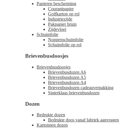
Papieren bescherming
Courantpapier
Golfkarton op rol
Industriezijde
Pakpapier bruin
Zijdevloei
Schuimfolie
Noppenschuimfolie
Schuimfolie op rol
Brievenbusdoosjes
Brievenbusdoosjes
Brievenbusdozen A6
Brievenbusdozen A5
Brievenbusdozen A4
Brievenbusdozen cadeauverpakking
Sinterklaas brievenbusdozen
Dozen
Bedrukte dozen
Bedrukte doos vanaf fabriek aanvragen
Kartonnen dozen