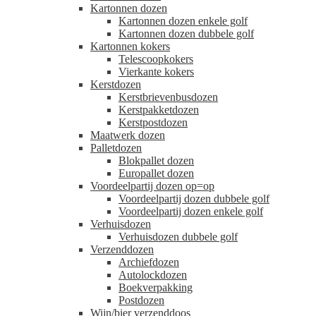
Kartonnen dozen
Kartonnen dozen enkele golf
Kartonnen dozen dubbele golf
Kartonnen kokers
Telescoopkokers
Vierkante kokers
Kerstdozen
Kerstbrievenbusdozen
Kerstpakketdozen
Kerstpostdozen
Maatwerk dozen
Palletdozen
Blokpallet dozen
Europallet dozen
Voordeelpartij dozen op=op
Voordeelpartij dozen dubbele golf
Voordeelpartij dozen enkele golf
Verhuisdozen
Verhuisdozen dubbele golf
Verzenddozen
Archiefdozen
Autolockdozen
Boekverpakking
Postdozen
Wijn/bier verzenddoos