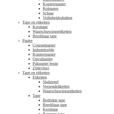
Kopieerpapier
Rolmaten
Schaar
Veiligheidssluiting
Tape en etiketten
Kersttape
Waarschuwingsetiketten
Breekbaar tape
Papier
Courantpapier
Industriezijde
Kopieerpapier
Opvulpapier
Pakpapier bruin
Zijdevloei
Tape en etiketten
Etiketten
Sluitzegel
Verzendetiketten
Waarschuwingsetiketten
Tape
Bedrukte tape
Breekbaar tape
Kersttape
Papieren tape