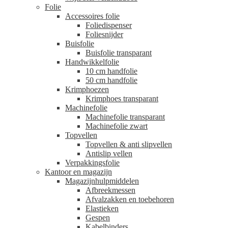
Folie
Accessoires folie
Foliedispenser
Foliesnijder
Buisfolie
Buisfolie transparant
Handwikkelfolie
10 cm handfolie
50 cm handfolie
Krimphoezen
Krimphoes transparant
Machinefolie
Machinefolie transparant
Machinefolie zwart
Topvellen
Topvellen & anti slipvellen
Antislip vellen
Verpakkingsfolie
Kantoor en magazijn
Magazijnhulpmiddelen
Afbreekmessen
Afvalzakken en toebehoren
Elastieken
Gespen
Kabelbinders