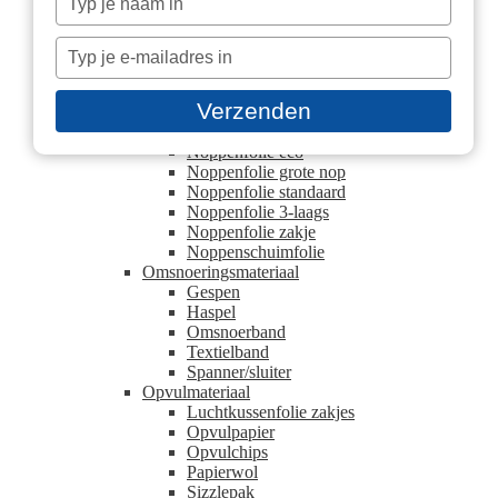
Hoek- en randbescherming
je
Beschermhoek
naam
Typ
U schuimprofielen
in
Kartonnen plaat
je
Blokpallet platen
e-
Verzenden
Europallet platen
mailadres
Noppenfolie
in
Noppenfolie eco
Noppenfolie grote nop
Noppenfolie standaard
Noppenfolie 3-laags
Noppenfolie zakje
Noppenschuimfolie
Omsnoeringsmateriaal
Gespen
Haspel
Omsnoerband
Textielband
Spanner/sluiter
Opvulmateriaal
Luchtkussenfolie zakjes
Opvulpapier
Opvulchips
Papierwol
Sizzlepak