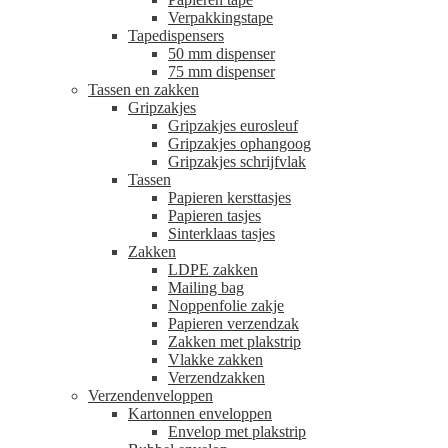
Verpakkingstape
Tapedispensers
50 mm dispenser
75 mm dispenser
Tassen en zakken
Gripzakjes
Gripzakjes eurosleuf
Gripzakjes ophangoog
Gripzakjes schrijfvlak
Tassen
Papieren kersttasjes
Papieren tasjes
Sinterklaas tasjes
Zakken
LDPE zakken
Mailing bag
Noppenfolie zakje
Papieren verzendzak
Zakken met plakstrip
Vlakke zakken
Verzendzakken
Verzendenveloppen
Kartonnen enveloppen
Envelop met plakstrip