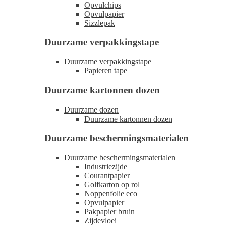
Opvulchips
Opvulpapier
Sizzlepak
Duurzame verpakkingstape
Duurzame verpakkingstape
Papieren tape
Duurzame kartonnen dozen
Duurzame dozen
Duurzame kartonnen dozen
Duurzame beschermingsmaterialen
Duurzame beschermingsmaterialen
Industriezijde
Courantpapier
Golfkarton op rol
Noppenfolie eco
Opvulpapier
Pakpapier bruin
Zijdevloei