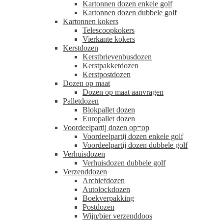
Kartonnen dozen enkele golf
Kartonnen dozen dubbele golf
Kartonnen kokers
Telescoopkokers
Vierkante kokers
Kerstdozen
Kerstbrievenbusdozen
Kerstpakketdozen
Kerstpostdozen
Dozen op maat
Dozen op maat aanvragen
Palletdozen
Blokpallet dozen
Europallet dozen
Voordeelpartij dozen op=op
Voordeelpartij dozen enkele golf
Voordeelpartij dozen dubbele golf
Verhuisdozen
Verhuisdozen dubbele golf
Verzenddozen
Archiefdozen
Autolockdozen
Boekverpakking
Postdozen
Wijn/bier verzenddoos