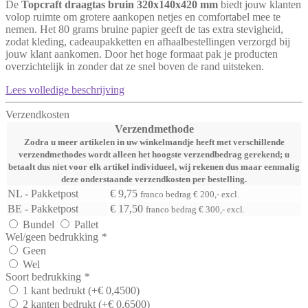
De
Topcraft draagtas bruin 320x140x420 mm
biedt jouw klanten
volop ruimte om grotere aankopen netjes en comfortabel mee te
nemen. Het 80 grams bruine papier geeft de tas extra stevigheid,
zodat kleding, cadeaupakketten en afhaalbestellingen verzorgd bij
jouw klant aankomen. Door het hoge formaat pak je producten
overzichtelijk in zonder dat ze snel boven de rand uitsteken.
Lees volledige beschrijving
Verzendkosten
Verzendmethode
Zodra u meer artikelen in uw winkelmandje heeft met verschillende
verzendmethodes wordt alleen het hoogste verzendbedrag gerekend; u
betaalt dus niet voor elk artikel individueel, wij rekenen dus maar eenmalig
deze onderstaande verzendkosten per bestelling.
NL - Pakketpost
€ 9,75
franco bedrag € 200,- excl.
BE - Pakketpost
€ 17,50
franco bedrag € 300,- excl.
Bundel
Pallet
Wel/geen bedrukking
*
Geen
Wel
Soort bedrukking
*
1 kant bedrukt
(+
€
0,4500
)
2 kanten bedrukt
(+
€
0,6500
)