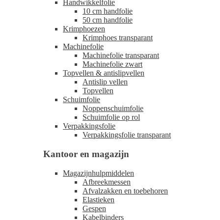
Handwikkelfolie
10 cm handfolie
50 cm handfolie
Krimphoezen
Krimphoes transparant
Machinefolie
Machinefolie transparant
Machinefolie zwart
Topvellen & antislipvellen
Antislip vellen
Topvellen
Schuimfolie
Noppenschuimfolie
Schuimfolie op rol
Verpakkingsfolie
Verpakkingsfolie transparant
Kantoor en magazijn
Magazijnhulpmiddelen
Afbreekmessen
Afvalzakken en toebehoren
Elastieken
Gespen
Kabelbinders