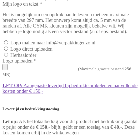
Mijn logo en tekst
*
Het is mogelijk om een opdruk aan te leveren met een maximale
breedte van 297 mm. Het ontwerp komt altijd ca. 5 mm van de
randen af. Alle CYMK kleuren zijn mogelijk behalve wit. Wij
hebben je logo nodig als een vector bestand (ai of eps-bestand).
Logo mailen naar info@verpakkingenzo.nl
Logo direct uploaden
Herhaalorder
Logo uploaden
*
(Maximale grootte bestand 256
MB)
LET OP:
Aangepaste levertijd bij bedrukte artikelen en aanvullende
kosten onder € 150,-
Levertijd en bedrukkingstoeslag
Let op:
Als het totaalbedrag voor dit product met bedrukking (aantal
x prijs) onder de
€ 150,-
blijft, geldt er een toeslag van
€ 40,-
. Deze
kosten komen erbij in de winkelwagen