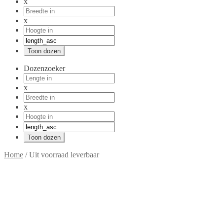
x
x
Dozenzoeker
x
x
Home
/
Uit voorraad leverbaar