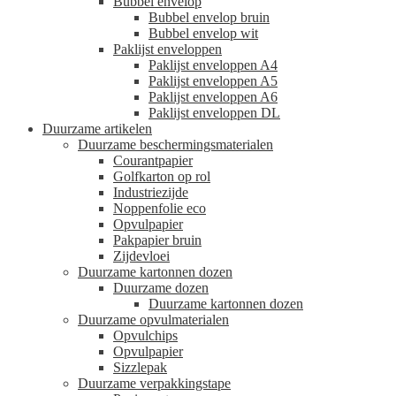
Bubbel envelop
Bubbel envelop bruin
Bubbel envelop wit
Paklijst enveloppen
Paklijst enveloppen A4
Paklijst enveloppen A5
Paklijst enveloppen A6
Paklijst enveloppen DL
Duurzame artikelen
Duurzame beschermingsmaterialen
Courantpapier
Golfkarton op rol
Industriezijde
Noppenfolie eco
Opvulpapier
Pakpapier bruin
Zijdevloei
Duurzame kartonnen dozen
Duurzame dozen
Duurzame kartonnen dozen
Duurzame opvulmaterialen
Opvulchips
Opvulpapier
Sizzlepak
Duurzame verpakkingstape