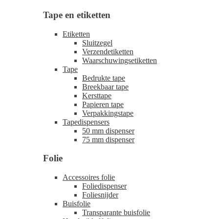
Tape en etiketten
Etiketten
Sluitzegel
Verzendetiketten
Waarschuwingsetiketten
Tape
Bedrukte tape
Breekbaar tape
Kersttape
Papieren tape
Verpakkingstape
Tapedispensers
50 mm dispenser
75 mm dispenser
Folie
Accessoires folie
Foliedispenser
Foliesnijder
Buisfolie
Transparante buisfolie