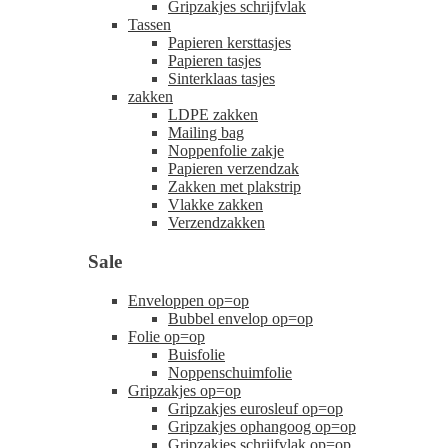
Gripzakjes schrijfvlak
Tassen
Papieren kersttasjes
Papieren tasjes
Sinterklaas tasjes
zakken
LDPE zakken
Mailing bag
Noppenfolie zakje
Papieren verzendzak
Zakken met plakstrip
Vlakke zakken
Verzendzakken
Sale
Enveloppen op=op
Bubbel envelop op=op
Folie op=op
Buisfolie
Noppenschuimfolie
Gripzakjes op=op
Gripzakjes eurosleuf op=op
Gripzakjes ophangoog op=op
Gripzakjes schrijfvlak op=op