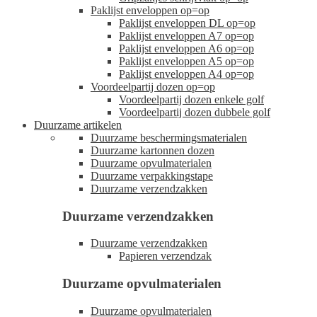
Paklijst enveloppen op=op
Paklijst enveloppen DL op=op
Paklijst enveloppen A7 op=op
Paklijst enveloppen A6 op=op
Paklijst enveloppen A5 op=op
Paklijst enveloppen A4 op=op
Voordeelpartij dozen op=op
Voordeelpartij dozen enkele golf
Voordeelpartij dozen dubbele golf
Duurzame artikelen
Duurzame beschermingsmaterialen
Duurzame kartonnen dozen
Duurzame opvulmaterialen
Duurzame verpakkingstape
Duurzame verzendzakken
Duurzame verzendzakken
Duurzame verzendzakken
Papieren verzendzak
Duurzame opvulmaterialen
Duurzame opvulmaterialen