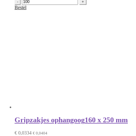
Gripzakjes
eurosleuf
Bestel
op=op
|
55
x
65
mm
aantal
Gripzakjes ophangoog
160 x 250 mm
€
0,0334
€
0,0404