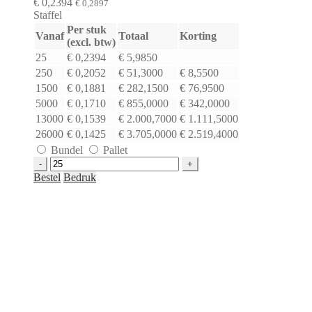
€
0,2394
€
0,2897
Staffel
Per stuk
Vanaf
Totaal
Korting
(excl. btw)
25
€
0,2394
€
5,9850
250
€
0,2052
€
51,3000
€
8,5500
1500
€
0,1881
€
282,1500
€
76,9500
5000
€
0,1710
€
855,0000
€
342,0000
13000
€
0,1539
€
2.000,7000
€
1.111,5000
26000
€
0,1425
€
3.705,0000
€
2.519,4000
Bundel
Pallet
Draagtas
topcraft
Bestel
Bedruk
bruin
70
grs
|
220
x
105
x
280
mm