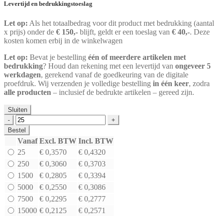
Levertijd en bedrukkingstoeslag
Let op:
Als het totaalbedrag voor dit product met bedrukking (aantal
x prijs) onder de
€ 150,-
blijft, geldt er een toeslag van
€ 40,-
. Deze
kosten komen erbij in de winkelwagen
Let op:
Bevat je bestelling
één of meerdere artikelen met
bedrukking
? Houd dan rekening met een levertijd van
ongeveer 5
werkdagen
, gerekend vanaf de goedkeuring van de digitale
proefdruk. Wij verzenden je volledige bestelling
in één keer
, zodra
alle producten
– inclusief de bedrukte artikelen – gereed zijn.
Sluiten
Draagtas
topcraft
Bestel
bruin
Vanaf
Excl. BTW
Incl. BTW
70
25
€
0,3570
€
0,4320
grs
|
250
€
0,3060
€
0,3703
317
1500
€
0,2805
€
0,3394
x
5000
€
0,2550
€
0,3086
218
x
7500
€
0,2295
€
0,2777
245
15000
€
0,2125
€
0,2571
mm