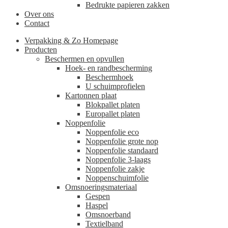
Bedrukte papieren zakken
Over ons
Contact
Verpakking & Zo Homepage
Producten
Beschermen en opvullen
Hoek- en randbescherming
Beschermhoek
U schuimprofielen
Kartonnen plaat
Blokpallet platen
Europallet platen
Noppenfolie
Noppenfolie eco
Noppenfolie grote nop
Noppenfolie standaard
Noppenfolie 3-laags
Noppenfolie zakje
Noppenschuimfolie
Omsnoeringsmateriaal
Gespen
Haspel
Omsnoerband
Textielband