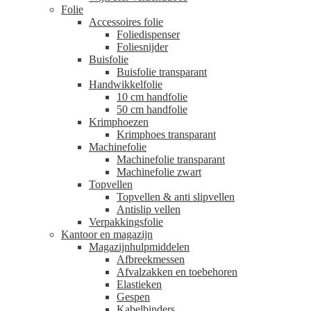
Folie
Accessoires folie
Foliedispenser
Foliesnijder
Buisfolie
Buisfolie transparant
Handwikkelfolie
10 cm handfolie
50 cm handfolie
Krimphoezen
Krimphoes transparant
Machinefolie
Machinefolie transparant
Machinefolie zwart
Topvellen
Topvellen & anti slipvellen
Antislip vellen
Verpakkingsfolie
Kantoor en magazijn
Magazijnhulpmiddelen
Afbreekmessen
Afvalzakken en toebehoren
Elastieken
Gespen
Kabelbinders