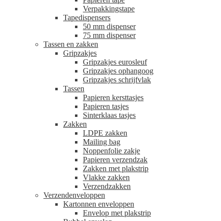
Verpakkingstape
Tapedispensers
50 mm dispenser
75 mm dispenser
Tassen en zakken
Gripzakjes
Gripzakjes eurosleuf
Gripzakjes ophangoog
Gripzakjes schrijfvlak
Tassen
Papieren kersttasjes
Papieren tasjes
Sinterklaas tasjes
Zakken
LDPE zakken
Mailing bag
Noppenfolie zakje
Papieren verzendzak
Zakken met plakstrip
Vlakke zakken
Verzendzakken
Verzendenveloppen
Kartonnen enveloppen
Envelop met plakstrip