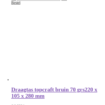
zak
Bestel
op
rol
transparant
P.P.
rol
(300)
20
mu
|
130
x
160
cm
aantal
Draagtas topcraft bruin 70 grs
220 x
105 x 280 mm