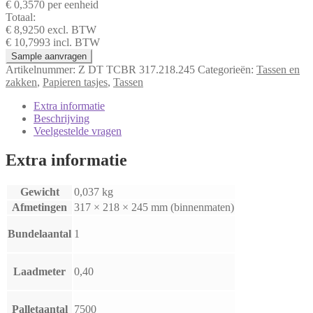
€
0,3570
per eenheid
aantal
Totaal:
€
8,9250
excl. BTW
€
10,7993
incl. BTW
Sample aanvragen
Artikelnummer:
Z DT TCBR 317.218.245
Categorieën:
Tassen en
zakken
,
Papieren tasjes
,
Tassen
Extra informatie
Beschrijving
Veelgestelde vragen
Extra informatie
Gewicht
0,037 kg
Afmetingen
317 × 218 × 245 mm (binnenmaten)
Bundelaantal
1
Laadmeter
0,40
Palletaantal
7500