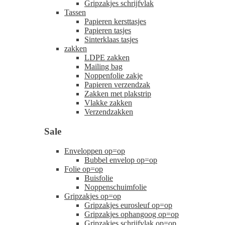
Gripzakjes schrijfvlak
Tassen
Papieren kersttasjes
Papieren tasjes
Sinterklaas tasjes
zakken
LDPE zakken
Mailing bag
Noppenfolie zakje
Papieren verzendzak
Zakken met plakstrip
Vlakke zakken
Verzendzakken
Sale
Enveloppen op=op
Bubbel envelop op=op
Folie op=op
Buisfolie
Noppenschuimfolie
Gripzakjes op=op
Gripzakjes eurosleuf op=op
Gripzakjes ophangoog op=op
Gripzakjes schrijfvlak op=op