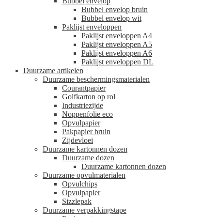
Bubbel envelop
Bubbel envelop bruin
Bubbel envelop wit
Paklijst enveloppen
Paklijst enveloppen A4
Paklijst enveloppen A5
Paklijst enveloppen A6
Paklijst enveloppen DL
Duurzame artikelen
Duurzame beschermingsmaterialen
Courantpapier
Golfkarton op rol
Industriezijde
Noppenfolie eco
Opvulpapier
Pakpapier bruin
Zijdevloei
Duurzame kartonnen dozen
Duurzame dozen
Duurzame kartonnen dozen
Duurzame opvulmaterialen
Opvulchips
Opvulpapier
Sizzlepak
Duurzame verpakkingstape