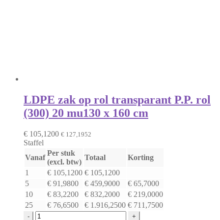
LDPE zak op rol transparant P.P. rol
(300) 20 mu
130 x 160 cm
€
105,1200
€
127,1952
Staffel
Per stuk
Vanaf
Totaal
Korting
(excl. btw)
1
€
105,1200
€
105,1200
5
€
91,9800
€
459,9000
€
65,7000
10
€
83,2200
€
832,2000
€
219,0000
25
€
76,6500
€
1.916,2500
€
711,7500
LDPE