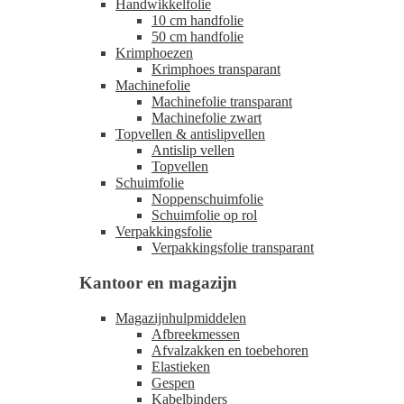
Handwikkelfolie
10 cm handfolie
50 cm handfolie
Krimphoezen
Krimphoes transparant
Machinefolie
Machinefolie transparant
Machinefolie zwart
Topvellen & antislipvellen
Antislip vellen
Topvellen
Schuimfolie
Noppenschuimfolie
Schuimfolie op rol
Verpakkingsfolie
Verpakkingsfolie transparant
Kantoor en magazijn
Magazijnhulpmiddelen
Afbreekmessen
Afvalzakken en toebehoren
Elastieken
Gespen
Kabelbinders