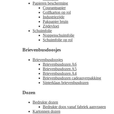
Papieren bescherming
Courantpapier
Golfkarton op rol
Industriezijde
Pakpapier bruin
Zijdevloei
Schuimfolie
Noppenschuimfolie
Schuimfolie op rol
Brievenbusdoosjes
Brievenbusdoosjes
Brievenbusdozen A6
Brievenbusdozen A5
Brievenbusdozen A4
Brievenbusdozen cadeauverpakking
Sinterklaas brievenbusdozen
Dozen
Bedrukte dozen
Bedrukte doos vanaf fabriek aanvragen
Kartonnen dozen