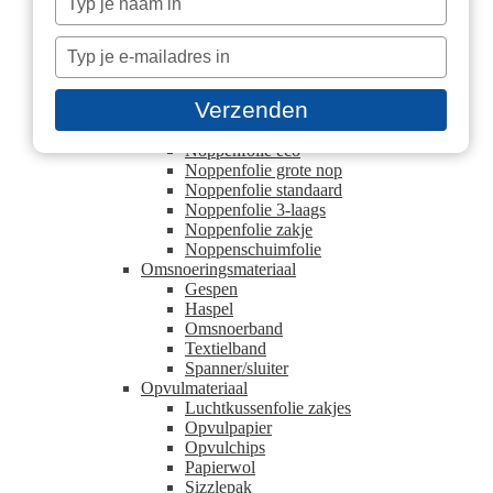
Hoek- en randbescherming
je
Beschermhoek
naam
Typ
U schuimprofielen
in
Kartonnen plaat
je
Blokpallet platen
e-
Verzenden
Europallet platen
mailadres
Noppenfolie
in
Noppenfolie eco
Noppenfolie grote nop
Noppenfolie standaard
Noppenfolie 3-laags
Noppenfolie zakje
Noppenschuimfolie
Omsnoeringsmateriaal
Gespen
Haspel
Omsnoerband
Textielband
Spanner/sluiter
Opvulmateriaal
Luchtkussenfolie zakjes
Opvulpapier
Opvulchips
Papierwol
Sizzlepak