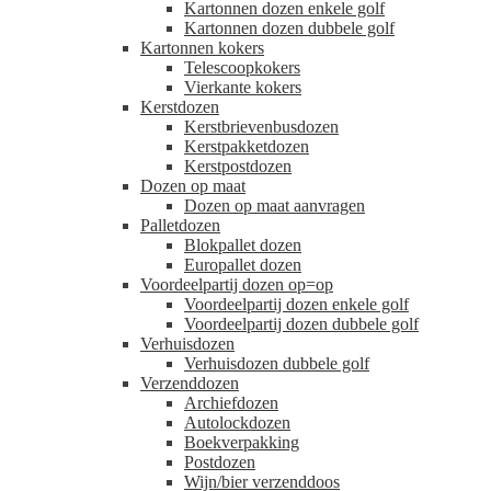
Kartonnen dozen enkele golf
Kartonnen dozen dubbele golf
Kartonnen kokers
Telescoopkokers
Vierkante kokers
Kerstdozen
Kerstbrievenbusdozen
Kerstpakketdozen
Kerstpostdozen
Dozen op maat
Dozen op maat aanvragen
Palletdozen
Blokpallet dozen
Europallet dozen
Voordeelpartij dozen op=op
Voordeelpartij dozen enkele golf
Voordeelpartij dozen dubbele golf
Verhuisdozen
Verhuisdozen dubbele golf
Verzenddozen
Archiefdozen
Autolockdozen
Boekverpakking
Postdozen
Wijn/bier verzenddoos