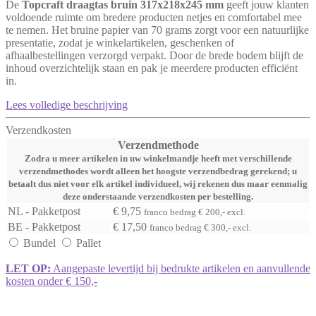
De
Topcraft draagtas bruin 317x218x245 mm
geeft jouw klanten
voldoende ruimte om bredere producten netjes en comfortabel mee
te nemen. Het bruine papier van 70 grams zorgt voor een natuurlijke
presentatie, zodat je winkelartikelen, geschenken of
afhaalbestellingen verzorgd verpakt. Door de brede bodem blijft de
inhoud overzichtelijk staan en pak je meerdere producten efficiënt
in.
Lees volledige beschrijving
Verzendkosten
Verzendmethode
Zodra u meer artikelen in uw winkelmandje heeft met verschillende
verzendmethodes wordt alleen het hoogste verzendbedrag gerekend; u
betaalt dus niet voor elk artikel individueel, wij rekenen dus maar eenmalig
deze onderstaande verzendkosten per bestelling.
NL - Pakketpost
€ 9,75
franco bedrag € 200,- excl.
BE - Pakketpost
€ 17,50
franco bedrag € 300,- excl.
Bundel
Pallet
LET OP:
Aangepaste levertijd bij bedrukte artikelen en aanvullende
kosten onder € 150,-