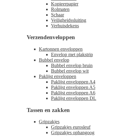
Kopieerpapier
Rolmaten
Schaar
Veiligheidssluiting
Verhuisdekens
Verzendenveloppen
Kartonnen enveloppen
Envelop met plakstrip
Bubbel envelop
Bubbel envelop bruin
Bubbel envelop wit
Paklijst enveloppen
Paklijst enveloppen A4
Paklijst enveloppen A5
Paklijst enveloppen A6
Paklijst enveloppen DL
Tassen en zakken
Gripzakjes
Gripzakjes eurosleuf
Gripzakjes ophangoog