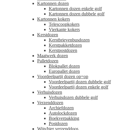
Kartonnen dozen
Kartonnen dozen enkele golf
Kartonnen dozen dubbele golf
Kartonnen kokers
Telescoopkokers
Vierkante kokers
Kerstdozen
Kerstbrievenbusdozen
Kerstpakketdozen
Kerstpostdozen
Maatwerk dozen
Palletdozen
Blokpallet dozen
Europallet dozen
Voordeelpartij dozen op=op
Voordeelpartij dozen dubbele golf
Voordeelpartij dozen enkele golf
Verhuisdozen
Verhuisdozen dubbele golf
Verzenddozen
Archiefdozen
Autolockdozen
Boekverpakking
Postdozen
Wijn/bier verzenddoos