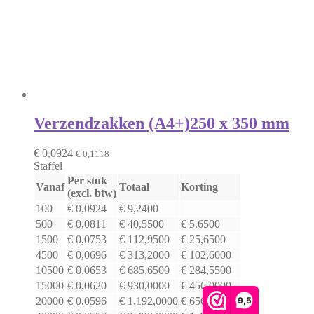
aantal
Verzendzakken (A4+)
250 x 350 mm
€
0,0924
€
0,1118
Staffel
Per stuk
Vanaf
Totaal
Korting
(excl. btw)
100
€
0,0924
€
9,2400
500
€
0,0811
€
40,5500
€
5,6500
1500
€
0,0753
€
112,9500
€
25,6500
4500
€
0,0696
€
313,2000
€
102,6000
10500
€
0,0653
€
685,6500
€
284,5500
15000
€
0,0620
€
930,0000
€
456,0000
9,5
20000
€
0,0596
€
1.192,0000
€
656,0000