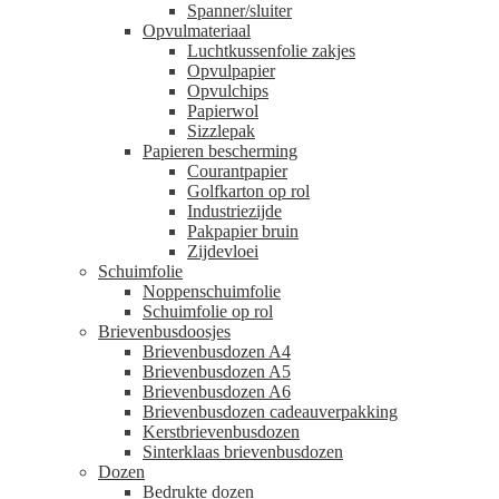
Spanner/sluiter
Opvulmateriaal
Luchtkussenfolie zakjes
Opvulpapier
Opvulchips
Papierwol
Sizzlepak
Papieren bescherming
Courantpapier
Golfkarton op rol
Industriezijde
Pakpapier bruin
Zijdevloei
Schuimfolie
Noppenschuimfolie
Schuimfolie op rol
Brievenbusdoosjes
Brievenbusdozen A4
Brievenbusdozen A5
Brievenbusdozen A6
Brievenbusdozen cadeauverpakking
Kerstbrievenbusdozen
Sinterklaas brievenbusdozen
Dozen
Bedrukte dozen