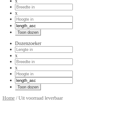
x
x
Dozenzoeker
x
x
Home
/
Uit voorraad leverbaar