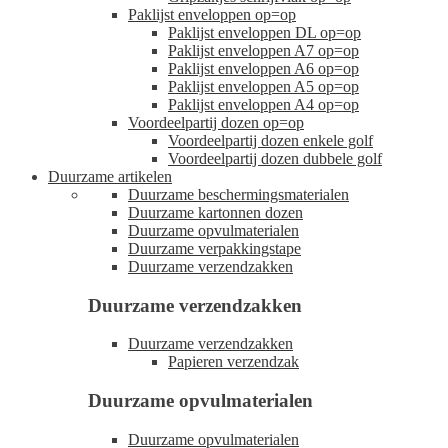
Paklijst enveloppen op=op
Paklijst enveloppen DL op=op
Paklijst enveloppen A7 op=op
Paklijst enveloppen A6 op=op
Paklijst enveloppen A5 op=op
Paklijst enveloppen A4 op=op
Voordeelpartij dozen op=op
Voordeelpartij dozen enkele golf
Voordeelpartij dozen dubbele golf
Duurzame artikelen
Duurzame beschermingsmaterialen
Duurzame kartonnen dozen
Duurzame opvulmaterialen
Duurzame verpakkingstape
Duurzame verzendzakken
Duurzame verzendzakken
Duurzame verzendzakken
Papieren verzendzak
Duurzame opvulmaterialen
Duurzame opvulmaterialen