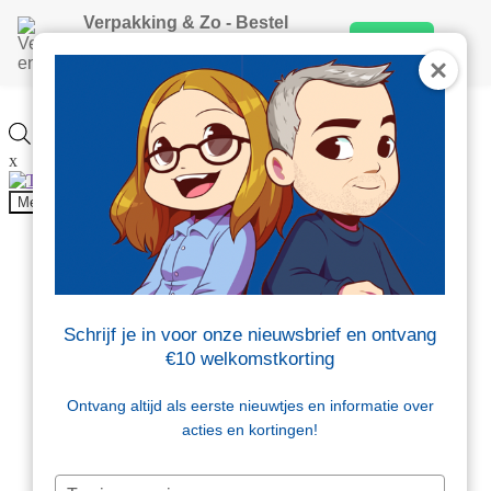
Verpakking & Zo - Bestel
×
gemakkelijk via onze app
Install
Veelgestelde vragen
download hem hier.
Blog
Contact
Producten
zoeken
x
Onderdeel van
Menu
Producten
Beschermen en opvullen
Brievenbusdoosjes
Dozen
Folie
Schrijf je in voor onze nieuwsbrief en ontvang
Kantoor en magazijn
€10 welkomstkorting
Tape en etiketten
Tassen en zakken
Verzendenveloppen
Ontvang altijd als eerste nieuwtjes en informatie over
Sale
acties en kortingen!
Beschermen en opvullen
Typ