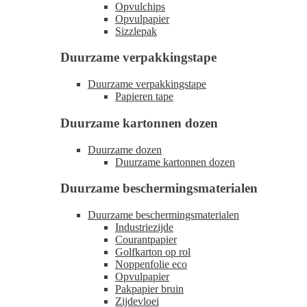
Opvulchips
Opvulpapier
Sizzlepak
Duurzame verpakkingstape
Duurzame verpakkingstape
Papieren tape
Duurzame kartonnen dozen
Duurzame dozen
Duurzame kartonnen dozen
Duurzame beschermingsmaterialen
Duurzame beschermingsmaterialen
Industriezijde
Courantpapier
Golfkarton op rol
Noppenfolie eco
Opvulpapier
Pakpapier bruin
Zijdevloei