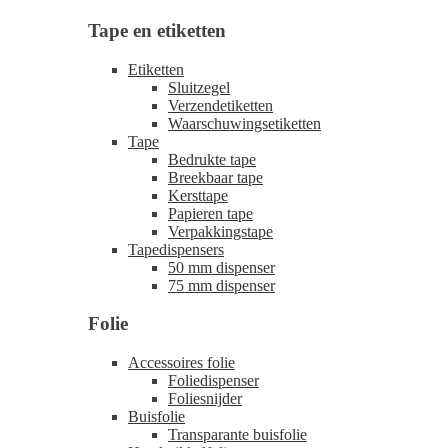
Tape en etiketten
Etiketten
Sluitzegel
Verzendetiketten
Waarschuwingsetiketten
Tape
Bedrukte tape
Breekbaar tape
Kersttape
Papieren tape
Verpakkingstape
Tapedispensers
50 mm dispenser
75 mm dispenser
Folie
Accessoires folie
Foliedispenser
Foliesnijder
Buisfolie
Transparante buisfolie