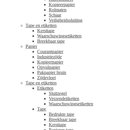
Kopieerpapier
Rolmaten
Schaar
Veiligheidssluiting
Tape en etiketten
Kersttape
Waarschuwingsetiketten
Breekbaar tape
Papier
Courantpapier
Industriezijde
Kopieerpapier
Opvulpapier
Pakpapier bruin
Zijdevloei
Tape en etiketten
Etiketten
Sluitzegel
Verzendetiketten
Waarschuwingsetiketten
Tape
Bedrukte tape
Breekbaar tape
Kersttape
Papieren tape