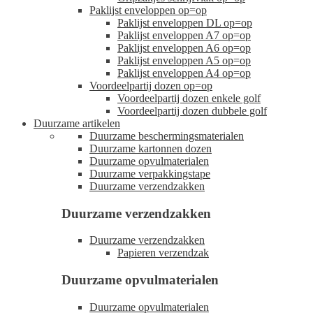
Paklijst enveloppen op=op
Paklijst enveloppen DL op=op
Paklijst enveloppen A7 op=op
Paklijst enveloppen A6 op=op
Paklijst enveloppen A5 op=op
Paklijst enveloppen A4 op=op
Voordeelpartij dozen op=op
Voordeelpartij dozen enkele golf
Voordeelpartij dozen dubbele golf
Duurzame artikelen
Duurzame beschermingsmaterialen
Duurzame kartonnen dozen
Duurzame opvulmaterialen
Duurzame verpakkingstape
Duurzame verzendzakken
Duurzame verzendzakken
Duurzame verzendzakken
Papieren verzendzak
Duurzame opvulmaterialen
Duurzame opvulmaterialen