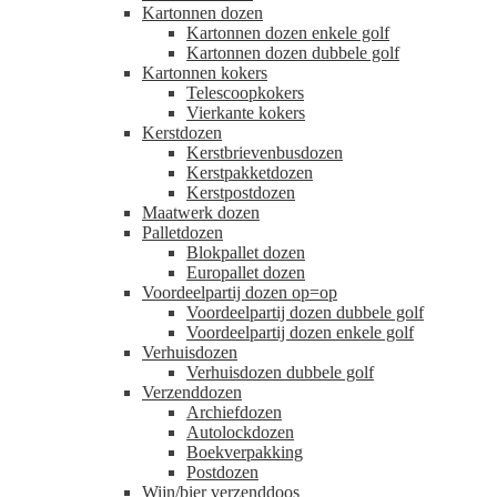
Kartonnen dozen
Kartonnen dozen enkele golf
Kartonnen dozen dubbele golf
Kartonnen kokers
Telescoopkokers
Vierkante kokers
Kerstdozen
Kerstbrievenbusdozen
Kerstpakketdozen
Kerstpostdozen
Maatwerk dozen
Palletdozen
Blokpallet dozen
Europallet dozen
Voordeelpartij dozen op=op
Voordeelpartij dozen dubbele golf
Voordeelpartij dozen enkele golf
Verhuisdozen
Verhuisdozen dubbele golf
Verzenddozen
Archiefdozen
Autolockdozen
Boekverpakking
Postdozen
Wijn/bier verzenddoos