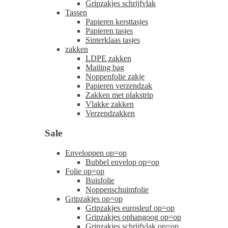
Gripzakjes schrijfvlak
Tassen
Papieren kersttasjes
Papieren tasjes
Sinterklaas tasjes
zakken
LDPE zakken
Mailing bag
Noppenfolie zakje
Papieren verzendzak
Zakken met plakstrip
Vlakke zakken
Verzendzakken
Sale
Enveloppen op=op
Bubbel envelop op=op
Folie op=op
Buisfolie
Noppenschuimfolie
Gripzakjes op=op
Gripzakjes eurosleuf op=op
Gripzakjes ophangoog op=op
Gripzakjes schrijfvlak op=op