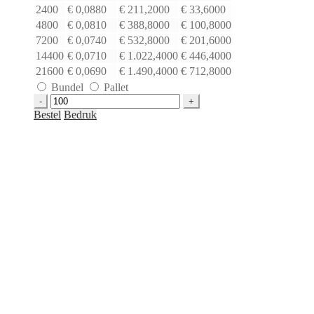
2400
€
0,0880
€
211,2000
€
33,6000
4800
€
0,0810
€
388,8000
€
100,8000
7200
€
0,0740
€
532,8000
€
201,6000
14400
€
0,0710
€
1.022,4000
€
446,4000
21600
€
0,0690
€
1.490,4000
€
712,8000
Bundel
Pallet
Bubbel
envelop
Bestel
Bedruk
TAP
bruin
|
150
x
215
mm
3/C
aantal