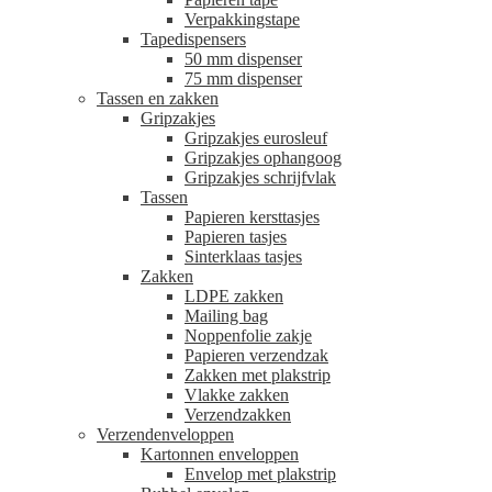
Verpakkingstape
Tapedispensers
50 mm dispenser
75 mm dispenser
Tassen en zakken
Gripzakjes
Gripzakjes eurosleuf
Gripzakjes ophangoog
Gripzakjes schrijfvlak
Tassen
Papieren kersttasjes
Papieren tasjes
Sinterklaas tasjes
Zakken
LDPE zakken
Mailing bag
Noppenfolie zakje
Papieren verzendzak
Zakken met plakstrip
Vlakke zakken
Verzendzakken
Verzendenveloppen
Kartonnen enveloppen
Envelop met plakstrip