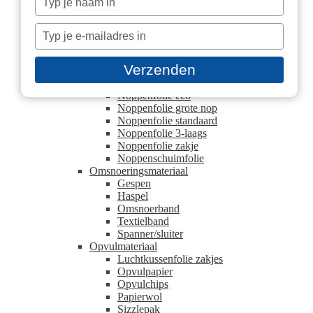
Hoek- en randbescherming
je
Beschermhoek
naam
Typ
U schuimprofielen
in
Kartonnen plaat
je
Blokpallet platen
e-
Verzenden
Europallet platen
mailadres
Noppenfolie
in
Noppenfolie eco
Noppenfolie grote nop
Noppenfolie standaard
Noppenfolie 3-laags
Noppenfolie zakje
Noppenschuimfolie
Omsnoeringsmateriaal
Gespen
Haspel
Omsnoerband
Textielband
Spanner/sluiter
Opvulmateriaal
Luchtkussenfolie zakjes
Opvulpapier
Opvulchips
Papierwol
Sizzlepak