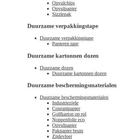
Opvulchips
Opvulpapier
Sizzlepak
Duurzame verpakkingstape
Duurzame verpakkingstape
Papieren tape
Duurzame kartonnen dozen
Duurzame dozen
Duurzame kartonnen dozen
Duurzame beschermingsmaterialen
Duurzame beschermingsmaterialen
Industriezijde
Courantpapier
Golfkarton op rol
Noppenfolie eco
Opvulpapier
Pakpapier bruin
Zijdevloei