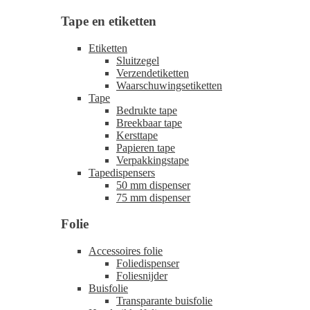
Tape en etiketten
Etiketten
Sluitzegel
Verzendetiketten
Waarschuwingsetiketten
Tape
Bedrukte tape
Breekbaar tape
Kersttape
Papieren tape
Verpakkingstape
Tapedispensers
50 mm dispenser
75 mm dispenser
Folie
Accessoires folie
Foliedispenser
Foliesnijder
Buisfolie
Transparante buisfolie