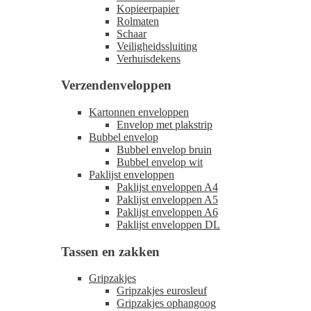
Kopieerpapier
Rolmaten
Schaar
Veiligheidssluiting
Verhuisdekens
Verzendenveloppen
Kartonnen enveloppen
Envelop met plakstrip
Bubbel envelop
Bubbel envelop bruin
Bubbel envelop wit
Paklijst enveloppen
Paklijst enveloppen A4
Paklijst enveloppen A5
Paklijst enveloppen A6
Paklijst enveloppen DL
Tassen en zakken
Gripzakjes
Gripzakjes eurosleuf
Gripzakjes ophangoog