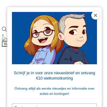
Veelgestelde vragen
Blog
Contact
Producten
zoeken
x
Onderdeel van
Menu
Producten
Beschermen en opvullen
Brievenbusdoosjes
Dozen
Folie
Schrijf je in voor onze nieuwsbrief en ontvang
Kantoor en magazijn
€10 welkomstkorting
Tape en etiketten
Tassen en zakken
Verzendenveloppen
Ontvang altijd als eerste nieuwtjes en informatie over
Sale
acties en kortingen!
Beschermen en opvullen
Typ