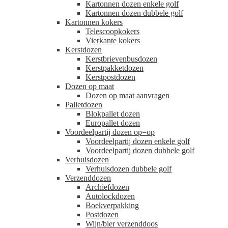
Kartonnen dozen enkele golf
Kartonnen dozen dubbele golf
Kartonnen kokers
Telescoopkokers
Vierkante kokers
Kerstdozen
Kerstbrievenbusdozen
Kerstpakketdozen
Kerstpostdozen
Dozen op maat
Dozen op maat aanvragen
Palletdozen
Blokpallet dozen
Europallet dozen
Voordeelpartij dozen op=op
Voordeelpartij dozen enkele golf
Voordeelpartij dozen dubbele golf
Verhuisdozen
Verhuisdozen dubbele golf
Verzenddozen
Archiefdozen
Autolockdozen
Boekverpakking
Postdozen
Wijn/bier verzenddoos