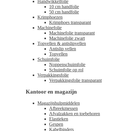
Handwikkelfolie
10 cm handfolie
50 cm handfolie
Krimphoezen
Krimphoes transparant
Machinefolie
Machinefolie transparant
Machinefolie zwart
Topvellen & antislipvellen
Antislip vellen
Topvellen
Schuimfolie
Noppenschuimfolie
Schuimfolie op rol
Verpakkingsfolie
Verpakkingsfolie transparant
Kantoor en magazijn
Magazijnhulpmiddelen
Afbreekmessen
Afvalzakken en toebehoren
Elastieken
Gespen
Kabelbinders