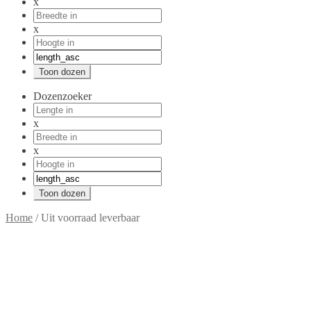
x
x
Dozenzoeker
x
x
Home
/
Uit voorraad leverbaar