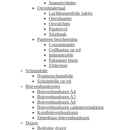
Spanner/sluiter
Opvulmateriaal
Luchtkussenfolie zakjes
Opvulpapier
Opvulchips
Papierwol
Sizzlepak
Papieren bescherming
Courantpapier
Golfkarton op rol
Industriezijde
Pakpapier bruin
Zijdevloei
Schuimfolie
Noppenschuimfolie
Schuimfolie op rol
Brievenbusdoosjes
Brievenbusdozen A4
Brievenbusdozen A5
Brievenbusdozen A6
Brievenbusdozen cadeauverpakking
Kerstbrievenbusdozen
Sinterklaas brievenbusdozen
Dozen
Bedrukte dozen