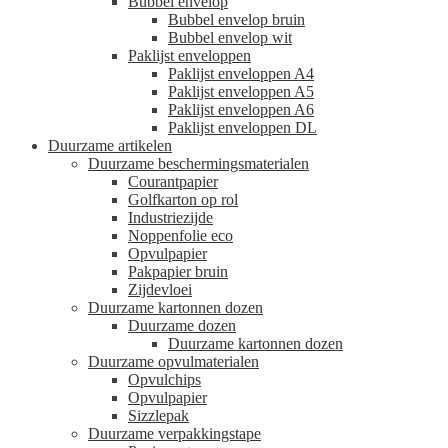
Bubbel envelop
Bubbel envelop bruin
Bubbel envelop wit
Paklijst enveloppen
Paklijst enveloppen A4
Paklijst enveloppen A5
Paklijst enveloppen A6
Paklijst enveloppen DL
Duurzame artikelen
Duurzame beschermingsmaterialen
Courantpapier
Golfkarton op rol
Industriezijde
Noppenfolie eco
Opvulpapier
Pakpapier bruin
Zijdevloei
Duurzame kartonnen dozen
Duurzame dozen
Duurzame kartonnen dozen
Duurzame opvulmaterialen
Opvulchips
Opvulpapier
Sizzlepak
Duurzame verpakkingstape