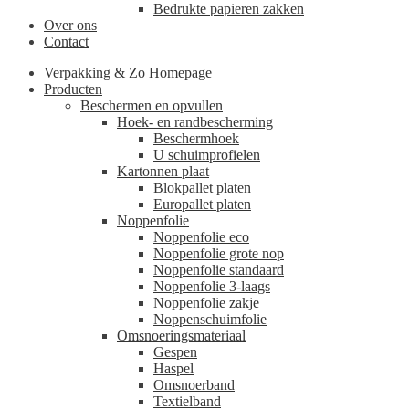
Bedrukte papieren zakken
Over ons
Contact
Verpakking & Zo Homepage
Producten
Beschermen en opvullen
Hoek- en randbescherming
Beschermhoek
U schuimprofielen
Kartonnen plaat
Blokpallet platen
Europallet platen
Noppenfolie
Noppenfolie eco
Noppenfolie grote nop
Noppenfolie standaard
Noppenfolie 3-laags
Noppenfolie zakje
Noppenschuimfolie
Omsnoeringsmateriaal
Gespen
Haspel
Omsnoerband
Textielband