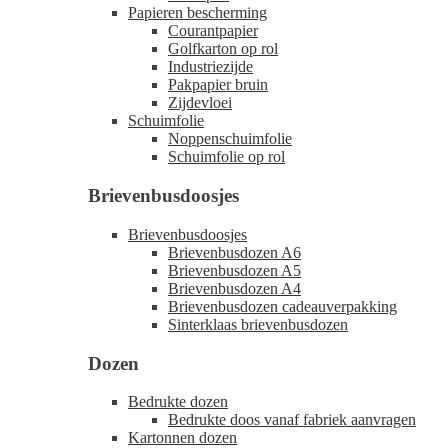
Papieren bescherming
Courantpapier
Golfkarton op rol
Industriezijde
Pakpapier bruin
Zijdevloei
Schuimfolie
Noppenschuimfolie
Schuimfolie op rol
Brievenbusdoosjes
Brievenbusdoosjes
Brievenbusdozen A6
Brievenbusdozen A5
Brievenbusdozen A4
Brievenbusdozen cadeauverpakking
Sinterklaas brievenbusdozen
Dozen
Bedrukte dozen
Bedrukte doos vanaf fabriek aanvragen
Kartonnen dozen