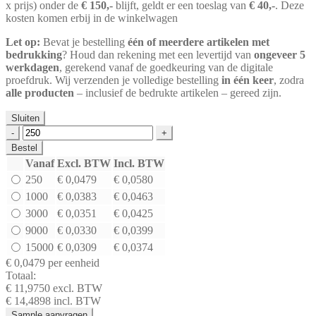
x prijs) onder de
€ 150,-
blijft, geldt er een toeslag van
€ 40,-
. Deze
kosten komen erbij in de winkelwagen
Let op:
Bevat je bestelling
één of meerdere artikelen met
bedrukking
? Houd dan rekening met een levertijd van
ongeveer 5
werkdagen
, gerekend vanaf de goedkeuring van de digitale
proefdruk. Wij verzenden je volledige bestelling
in één keer
, zodra
alle producten
– inclusief de bedrukte artikelen – gereed zijn.
Sluiten
Paklijst
envelop
Bestel
Doc.
Vanaf
Excl. BTW
Incl. BTW
Encl.
250
€
0,0479
€
0,0580
+
Packing
1000
€
0,0383
€
0,0463
List
3000
€
0,0351
€
0,0425
|
9000
€
0,0330
€
0,0399
225
x
15000
€
0,0309
€
0,0374
165
€
0,0479
per eenheid
mm
Totaal:
(A5)
€
11,9750
excl. BTW
aantal
€
14,4898
incl. BTW
Sample aanvragen