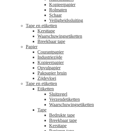
Kopieerpapier
Rolmaten
Schaar
Veiligheidssluiting
Tape en etiketten
Kersttape
Waarschuwingsetiketten
Breekbaar tape
Papier
Courantpapier
Industriezijde
Kopieerpapier
Opvulpapier
Pakpapier bruin
Zijdevloei
Tape en etiketten
Etiketten
Sluitzegel
Verzendetiketten
Waarschuwingsetiketten
Tape
Bedrukte tape
Breekbaar tape
Kersttape
Papieren tape