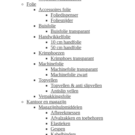
Folie
Accessoires folie
Foliedispenser
Foliesnijder
Buisfolie
Buisfolie transparant
Handwikkelfolie
10 cm handfolie
50 cm handfolie
Krimphoezen
Krimphoes transparant
Machinefolie
Machinefolie transparant
Machinefolie zwart
Topvellen
Topvellen & anti slipvellen
Antislip vellen
Verpakkingsfolie
Kantoor en magazijn
Magazijnhulpmiddelen
Afbreekmessen
Afvalzakken en toebehoren
Elastieken
Gespen
Kabelbinders