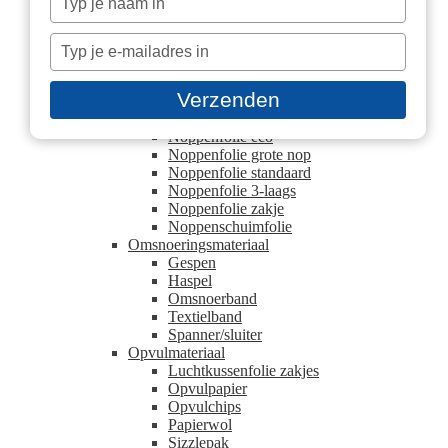
Hoek- en randbescherming
je
Beschermhoek
naam
Typ
U schuimprofielen
in
Kartonnen plaat
je
Blokpallet platen
e-
Verzenden
Europallet platen
mailadres
Noppenfolie
in
Noppenfolie eco
Noppenfolie grote nop
Noppenfolie standaard
Noppenfolie 3-laags
Noppenfolie zakje
Noppenschuimfolie
Omsnoeringsmateriaal
Gespen
Haspel
Omsnoerband
Textielband
Spanner/sluiter
Opvulmateriaal
Luchtkussenfolie zakjes
Opvulpapier
Opvulchips
Papierwol
Sizzlepak