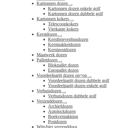
uitvouwen
Kartonnen dozen
Submenu
Kartonnen dozen enkele golf
uitvouwen
Kartonnen dozen dubbele golf
Kartonnen kokers
Submenu
Telescoopkokers
uitvouwen
Vierkante kokers
Kerstdozen
Submenu
Kerstbrievenbusdozen
uitvouwen
Kerstpakketdozen
Kerstpostdozen
Maatwerk dozen
Palletdozen
Submenu
Blokpallet dozen
uitvouwen
Europallet dozen
Voordeelpartij dozen op=op
Submenu
Voordeelpartij dozen dubbele golf
uitvouwen
Voordeelpartij dozen enkele golf
Verhuisdozen
Submenu
Verhuisdozen dubbele golf
uitvouwen
Verzenddozen
Submenu
Archiefdozen
uitvouwen
Autolockdozen
Boekverpakking
Postdozen
Wijn/bier verzenddoos