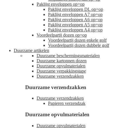
Paklijst enveloppen op=op
Paklijst enveloppen DL op=op
Paklijst enveloppen A7 op=op
Paklijst enveloppen A6 op=op
Paklijst enveloppen A5 op=op
Paklijst enveloppen A4 op=op
Voordeelpartij dozen op=op
Voordeelpartij dozen enkele golf
Voordeelpartij dozen dubbele golf
Duurzame artikelen
Duurzame beschermingsmaterialen
Duurzame kartonnen dozen
Duurzame opvulmaterialen
Duurzame verpakkingstape
Duurzame verzendzakken
Duurzame verzendzakken
Duurzame verzendzakken
Papieren verzendzak
Duurzame opvulmaterialen
Duurzame opvulmaterialen