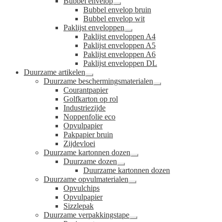
Bubbel envelop
Submenu
Bubbel envelop bruin
uitvouwen
Bubbel envelop wit
Paklijst enveloppen
Submenu
Paklijst enveloppen A4
uitvouwen
Paklijst enveloppen A5
Paklijst enveloppen A6
Paklijst enveloppen DL
Duurzame artikelen
Submenu
Duurzame beschermingsmaterialen
uitvouwen
Submenu
Courantpapier
uitvouwen
Golfkarton op rol
Industriezijde
Noppenfolie eco
Opvulpapier
Pakpapier bruin
Zijdevloei
Duurzame kartonnen dozen
Submenu
Duurzame dozen
uitvouwen
Submenu
Duurzame kartonnen dozen
uitvouwen
Duurzame opvulmaterialen
Submenu
Opvulchips
uitvouwen
Opvulpapier
Sizzlepak
Duurzame verpakkingstape
Submenu