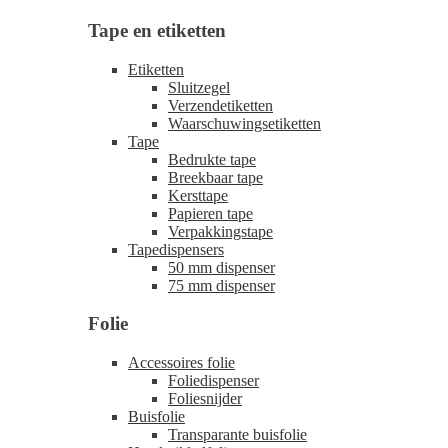
Tape en etiketten
Etiketten
Sluitzegel
Verzendetiketten
Waarschuwingsetiketten
Tape
Bedrukte tape
Breekbaar tape
Kersttape
Papieren tape
Verpakkingstape
Tapedispensers
50 mm dispenser
75 mm dispenser
Folie
Accessoires folie
Foliedispenser
Foliesnijder
Buisfolie
Transparante buisfolie