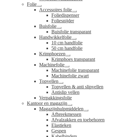
Folie
Submenu
Accessoires folie
uitvouwen
Submenu
Foliedispenser
uitvouwen
Foliesnijder
Buisfolie
Submenu
Buisfolie transparant
uitvouwen
Handwikkelfolie
Submenu
10 cm handfolie
uitvouwen
50 cm handfolie
Krimphoezen
Submenu
Krimphoes transparant
uitvouwen
Machinefolie
Submenu
Machinefolie transparant
uitvouwen
Machinefolie zwart
Topvellen
Submenu
Topvellen & anti slipvellen
uitvouwen
Antislip vellen
Verpakkingsfolie
Kantoor en magazijn
Submenu
Magazijnhulpmiddelen
uitvouwen
Submenu
Afbreekmessen
uitvouwen
Afvalzakken en toebehoren
Elastieken
Gespen
Kabelbinders