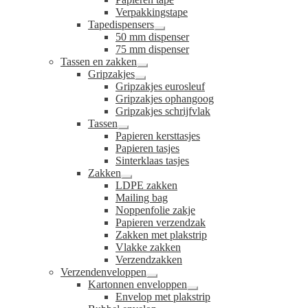
Verpakkingstape
Tapedispensers
Submenu
50 mm dispenser
uitvouwen
75 mm dispenser
Tassen en zakken
Submenu
Gripzakjes
uitvouwen
Submenu
Gripzakjes eurosleuf
uitvouwen
Gripzakjes ophangoog
Gripzakjes schrijfvlak
Tassen
Submenu
Papieren kersttasjes
uitvouwen
Papieren tasjes
Sinterklaas tasjes
Zakken
Submenu
LDPE zakken
uitvouwen
Mailing bag
Noppenfolie zakje
Papieren verzendzak
Zakken met plakstrip
Vlakke zakken
Verzendzakken
Verzendenveloppen
Submenu
Kartonnen enveloppen
uitvouwen
Submenu
Envelop met plakstrip
uitvouwen