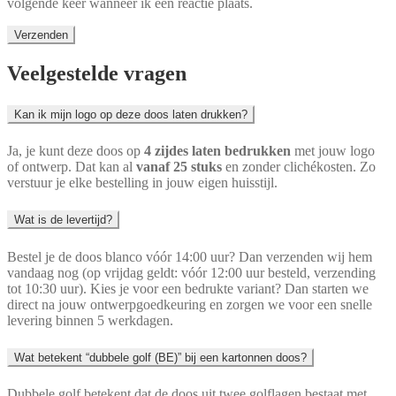
volgende keer wanneer ik een reactie plaats.
Veelgestelde vragen
Kan ik mijn logo op deze doos laten drukken?
Ja, je kunt deze doos op
4 zijdes laten bedrukken
met jouw logo
of ontwerp. Dat kan al
vanaf 25 stuks
en zonder clichékosten. Zo
verstuur je elke bestelling in jouw eigen huisstijl.
Wat is de levertijd?
Bestel je de doos blanco vóór 14:00 uur? Dan verzenden wij hem
vandaag nog (op vrijdag geldt: vóór 12:00 uur besteld, verzending
tot 10:30 uur). Kies je voor een bedrukte variant? Dan starten we
direct na jouw ontwerpgoedkeuring en zorgen we voor een snelle
levering binnen 5 werkdagen.
Wat betekent “dubbele golf (BE)” bij een kartonnen doos?
Dubbele golf betekent dat de doos uit twee golflagen bestaat met