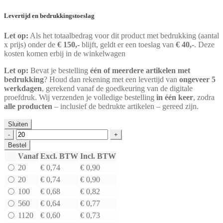
Levertijd en bedrukkingstoeslag
Let op:
Als het totaalbedrag voor dit product met bedrukking (aantal
x prijs) onder de
€ 150,-
blijft, geldt er een toeslag van
€ 40,-
. Deze
kosten komen erbij in de winkelwagen
Let op:
Bevat je bestelling
één of meerdere artikelen met
bedrukking
? Houd dan rekening met een levertijd van
ongeveer 5
werkdagen
, gerekend vanaf de goedkeuring van de digitale
proefdruk. Wij verzenden je volledige bestelling
in één keer
, zodra
alle producten
– inclusief de bedrukte artikelen – gereed zijn.
Sluiten
Kartonnen
doos
Bestel
wit
Vanaf
Excl. BTW
Incl. BTW
dubbele
20
€ 0,74
€ 0,90
golf
BE
20
€ 0,74
€ 0,90
OP=OP
100
€ 0,68
€ 0,82
|
560
€ 0,64
€ 0,77
380
x
1120
€ 0,60
€ 0,73
230