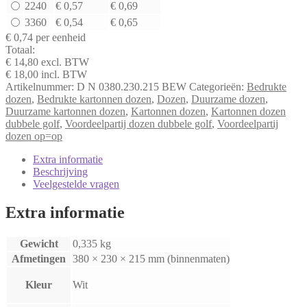
2240
€ 0,57
€ 0,69
x
3360
€ 0,54
€ 0,65
215
mm
€ 0,74
per eenheid
aantal
Totaal:
€ 14,80
excl. BTW
€ 18,00
incl. BTW
Artikelnummer:
D N 0380.230.215 BEW
Categorieën:
Bedrukte
dozen
,
Bedrukte kartonnen dozen
,
Dozen
,
Duurzame dozen
,
Duurzame kartonnen dozen
,
Kartonnen dozen
,
Kartonnen dozen
dubbele golf
,
Voordeelpartij dozen dubbele golf
,
Voordeelpartij
dozen op=op
Extra informatie
Beschrijving
Veelgestelde vragen
Extra informatie
Gewicht
0,335 kg
Afmetingen
380 × 230 × 215 mm (binnenmaten)
Kleur
Wit