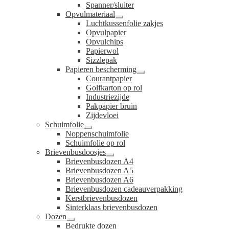
Spanner/sluiter
Opvulmateriaal
Submenu
Luchtkussenfolie zakjes
uitvouwen
Opvulpapier
Opvulchips
Papierwol
Sizzlepak
Papieren bescherming
Submenu
Courantpapier
uitvouwen
Golfkarton op rol
Industriezijde
Pakpapier bruin
Zijdevloei
Schuimfolie
Submenu
Noppenschuimfolie
uitvouwen
Schuimfolie op rol
Brievenbusdoosjes
Submenu
Brievenbusdozen A4
uitvouwen
Brievenbusdozen A5
Brievenbusdozen A6
Brievenbusdozen cadeauverpakking
Kerstbrievenbusdozen
Sinterklaas brievenbusdozen
Dozen
Submenu
Bedrukte dozen