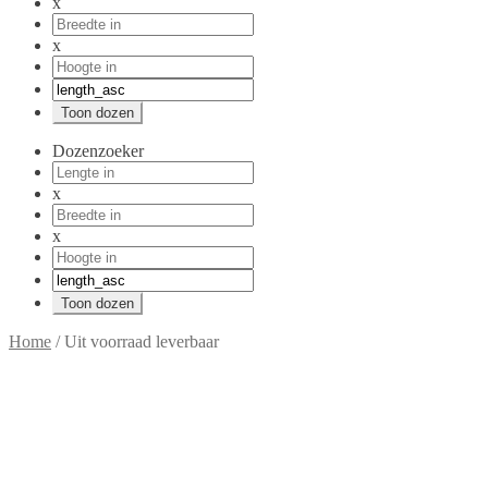
x
x
Dozenzoeker
x
x
Home
/
Uit voorraad leverbaar