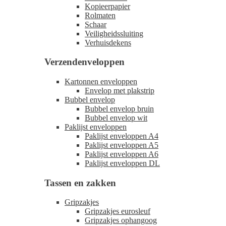
Kopieerpapier
Rolmaten
Schaar
Veiligheidssluiting
Verhuisdekens
Verzendenveloppen
Kartonnen enveloppen
Envelop met plakstrip
Bubbel envelop
Bubbel envelop bruin
Bubbel envelop wit
Paklijst enveloppen
Paklijst enveloppen A4
Paklijst enveloppen A5
Paklijst enveloppen A6
Paklijst enveloppen DL
Tassen en zakken
Gripzakjes
Gripzakjes eurosleuf
Gripzakjes ophangoog