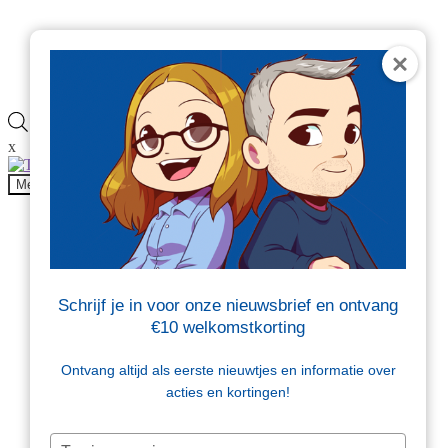
Veelgestelde vragen
Blog
Contact
Producten
zoeken
x
Onderdeel van
Menu
Producten
Beschermen en opvullen
Brievenbusdoosjes
Dozen
Folie
Schrijf je in voor onze nieuwsbrief en ontvang
Kantoor en magazijn
€10 welkomstkorting
Tape en etiketten
Tassen en zakken
Verzendenveloppen
Ontvang altijd als eerste nieuwtjes en informatie over
Sale
acties en kortingen!
Beschermen en opvullen
Typ