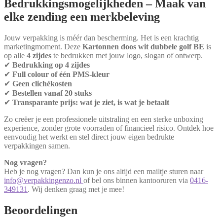
Bedrukkingsmogelijkheden – Maak van
elke zending een merkbeleving
Jouw verpakking is méér dan bescherming. Het is een krachtig
marketingmoment. Deze
Kartonnen doos wit dubbele golf BE
is
op alle
4 zijdes
te bedrukken met jouw logo, slogan of ontwerp.
✔
Bedrukking op 4 zijdes
✔
Full colour of één PMS-kleur
✔
Geen clichékosten
✔
Bestellen vanaf 20 stuks
✔
Transparante prijs: wat je ziet, is wat je betaalt
Zo creëer je een professionele uitstraling en een sterke unboxing
experience, zonder grote voorraden of financieel risico. Ontdek hoe
eenvoudig het werkt en stel direct jouw eigen bedrukte
verpakkingen samen.
Nog vragen?
Heb je nog vragen? Dan kun je ons altijd een mailtje sturen naar
info@verpakkingenzo.nl
of bel ons binnen kantooruren via
0416-
349131
. Wij denken graag met je mee!
Beoordelingen