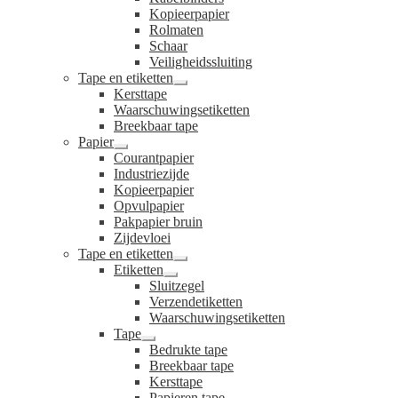
Kopieerpapier
Rolmaten
Schaar
Veiligheidssluiting
Tape en etiketten
Submenu
Kersttape
uitvouwen
Waarschuwingsetiketten
Breekbaar tape
Papier
Submenu
Courantpapier
uitvouwen
Industriezijde
Kopieerpapier
Opvulpapier
Pakpapier bruin
Zijdevloei
Tape en etiketten
Submenu
Etiketten
uitvouwen
Submenu
Sluitzegel
uitvouwen
Verzendetiketten
Waarschuwingsetiketten
Tape
Submenu
Bedrukte tape
uitvouwen
Breekbaar tape
Kersttape
Papieren tape