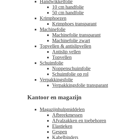
Handwikkelfolie
10 cm handfolie
50 cm handfolie
Krimphoezen
Krimphoes transparant
Machinefolie
Machinefolie transparant
Machinefolie zwart
Topvellen & antislipvellen
Antislip vellen
Topvellen
Schuimfolie
Noppenschuimfolie
Schuimfolie op rol
Verpakkingsfolie
Verpakkingsfolie transparant
Kantoor en magazijn
Magazijnhulpmiddelen
Afbreekmessen
Afvalzakken en toebehoren
Elastieken
Gespen
Kabelbinders