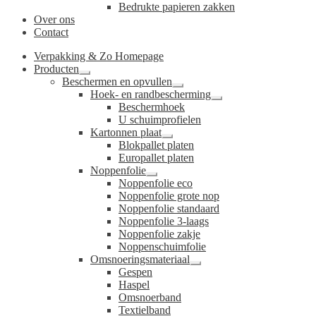
Bedrukte papieren zakken
Over ons
Contact
Verpakking & Zo Homepage
Producten
Submenu
Beschermen en opvullen
uitvouwen
Submenu
Hoek- en randbescherming
uitvouwen
Submenu
Beschermhoek
uitvouwen
U schuimprofielen
Kartonnen plaat
Submenu
Blokpallet platen
uitvouwen
Europallet platen
Noppenfolie
Submenu
Noppenfolie eco
uitvouwen
Noppenfolie grote nop
Noppenfolie standaard
Noppenfolie 3-laags
Noppenfolie zakje
Noppenschuimfolie
Omsnoeringsmateriaal
Submenu
Gespen
uitvouwen
Haspel
Omsnoerband
Textielband