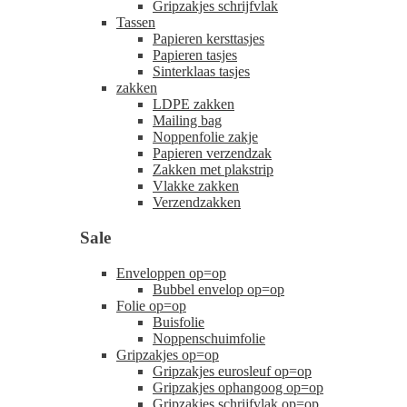
Gripzakjes schrijfvlak
Tassen
Papieren kersttasjes
Papieren tasjes
Sinterklaas tasjes
zakken
LDPE zakken
Mailing bag
Noppenfolie zakje
Papieren verzendzak
Zakken met plakstrip
Vlakke zakken
Verzendzakken
Sale
Enveloppen op=op
Bubbel envelop op=op
Folie op=op
Buisfolie
Noppenschuimfolie
Gripzakjes op=op
Gripzakjes eurosleuf op=op
Gripzakjes ophangoog op=op
Gripzakjes schrijfvlak op=op