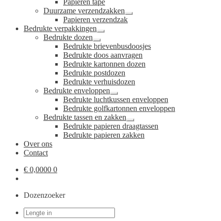
Papieren tape
uitvouwen
Duurzame verzendzakken
Submenu
Papieren verzendzak
uitvouwen
Bedrukte verpakkingen
Submenu
Bedrukte dozen
uitvouwen
Submenu
Bedrukte brievenbusdoosjes
uitvouwen
Bedrukte doos aanvragen
Bedrukte kartonnen dozen
Bedrukte postdozen
Bedrukte verhuisdozen
Bedrukte enveloppen
Submenu
Bedrukte luchtkussen enveloppen
uitvouwen
Bedrukte golfkartonnen enveloppen
Bedrukte tassen en zakken
Submenu
Bedrukte papieren draagtassen
uitvouwen
Bedrukte papieren zakken
Over ons
Contact
€
0,0000
0
Dozenzoeker