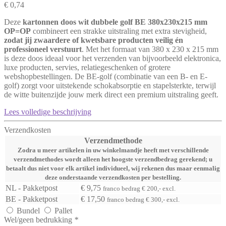
€ 0,74
Deze
kartonnen doos wit dubbele golf BE 380x230x215 mm
OP=OP
combineert een strakke uitstraling met extra stevigheid,
zodat jij zwaardere of kwetsbare producten veilig én
professioneel verstuurt
. Met het formaat van 380 x 230 x 215 mm
is deze doos ideaal voor het verzenden van bijvoorbeeld elektronica,
luxe producten, servies, relatiegeschenken of grotere
webshopbestellingen. De BE-golf (combinatie van een B- en E-
golf) zorgt voor uitstekende schokabsorptie en stapelsterkte, terwijl
de witte buitenzijde jouw merk direct een premium uitstraling geeft.
Lees volledige beschrijving
Verzendkosten
Verzendmethode
Zodra u meer artikelen in uw winkelmandje heeft met verschillende
verzendmethodes wordt alleen het hoogste verzendbedrag gerekend; u
betaalt dus niet voor elk artikel individueel, wij rekenen dus maar eenmalig
deze onderstaande verzendkosten per bestelling.
NL - Pakketpost
€ 9,75
franco bedrag € 200,- excl.
BE - Pakketpost
€ 17,50
franco bedrag € 300,- excl.
Bundel
Pallet
Wel/geen bedrukking
*