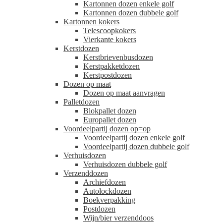
Kartonnen dozen enkele golf
Kartonnen dozen dubbele golf
Kartonnen kokers
Telescoopkokers
Vierkante kokers
Kerstdozen
Kerstbrievenbusdozen
Kerstpakketdozen
Kerstpostdozen
Dozen op maat
Dozen op maat aanvragen
Palletdozen
Blokpallet dozen
Europallet dozen
Voordeelpartij dozen op=op
Voordeelpartij dozen enkele golf
Voordeelpartij dozen dubbele golf
Verhuisdozen
Verhuisdozen dubbele golf
Verzenddozen
Archiefdozen
Autolockdozen
Boekverpakking
Postdozen
Wijn/bier verzenddoos