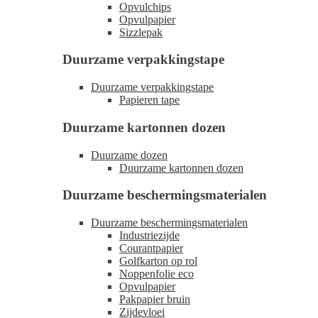
Opvulchips
Opvulpapier
Sizzlepak
Duurzame verpakkingstape
Duurzame verpakkingstape
Papieren tape
Duurzame kartonnen dozen
Duurzame dozen
Duurzame kartonnen dozen
Duurzame beschermingsmaterialen
Duurzame beschermingsmaterialen
Industriezijde
Courantpapier
Golfkarton op rol
Noppenfolie eco
Opvulpapier
Pakpapier bruin
Zijdevloei