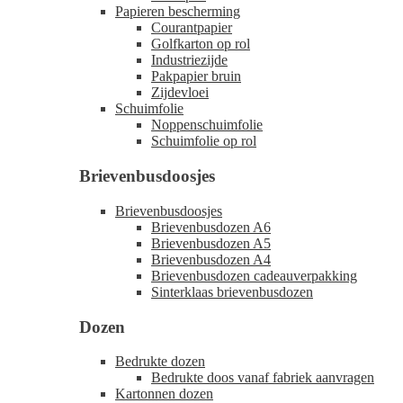
Papieren bescherming
Courantpapier
Golfkarton op rol
Industriezijde
Pakpapier bruin
Zijdevloei
Schuimfolie
Noppenschuimfolie
Schuimfolie op rol
Brievenbusdoosjes
Brievenbusdoosjes
Brievenbusdozen A6
Brievenbusdozen A5
Brievenbusdozen A4
Brievenbusdozen cadeauverpakking
Sinterklaas brievenbusdozen
Dozen
Bedrukte dozen
Bedrukte doos vanaf fabriek aanvragen
Kartonnen dozen