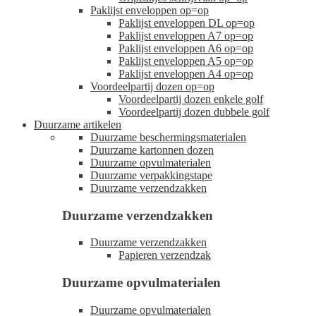
Paklijst enveloppen op=op
Paklijst enveloppen DL op=op
Paklijst enveloppen A7 op=op
Paklijst enveloppen A6 op=op
Paklijst enveloppen A5 op=op
Paklijst enveloppen A4 op=op
Voordeelpartij dozen op=op
Voordeelpartij dozen enkele golf
Voordeelpartij dozen dubbele golf
Duurzame artikelen
Duurzame beschermingsmaterialen
Duurzame kartonnen dozen
Duurzame opvulmaterialen
Duurzame verpakkingstape
Duurzame verzendzakken
Duurzame verzendzakken
Duurzame verzendzakken
Papieren verzendzak
Duurzame opvulmaterialen
Duurzame opvulmaterialen