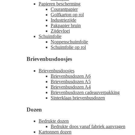
Papieren bescherming
Courantpapier
Golfkarton op rol
Industriezijde
Pakpapier bruin
Zijdevloei
Schuimfolie
Noppenschuimfolie
Schuimfolie op rol
Brievenbusdoosjes
Brievenbusdoosjes
Brievenbusdozen A6
Brievenbusdozen A5
Brievenbusdozen A4
Brievenbusdozen cadeauverpakking
Sinterklaas brievenbusdozen
Dozen
Bedrukte dozen
Bedrukte doos vanaf fabriek aanvragen
Kartonnen dozen