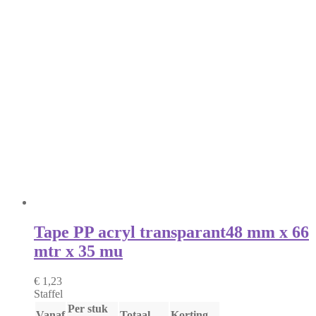
Tape PP acryl transparant
48 mm x 66
mtr x 35 mu
€ 1,23
Staffel
Per stuk
Vanaf
Totaal
Korting