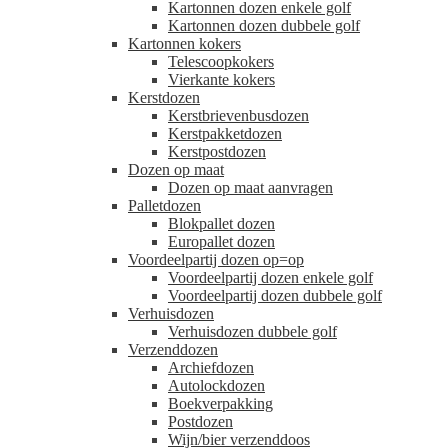
Kartonnen dozen enkele golf
Kartonnen dozen dubbele golf
Kartonnen kokers
Telescoopkokers
Vierkante kokers
Kerstdozen
Kerstbrievenbusdozen
Kerstpakketdozen
Kerstpostdozen
Dozen op maat
Dozen op maat aanvragen
Palletdozen
Blokpallet dozen
Europallet dozen
Voordeelpartij dozen op=op
Voordeelpartij dozen enkele golf
Voordeelpartij dozen dubbele golf
Verhuisdozen
Verhuisdozen dubbele golf
Verzenddozen
Archiefdozen
Autolockdozen
Boekverpakking
Postdozen
Wijn/bier verzenddoos