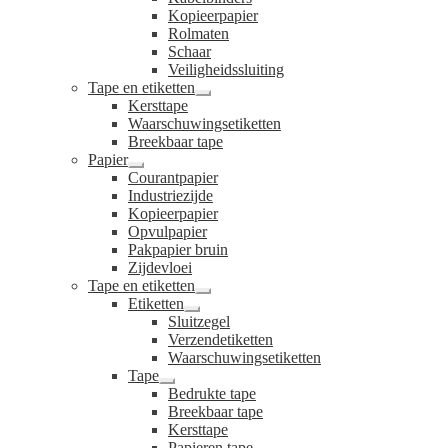
Kopieerpapier
Rolmaten
Schaar
Veiligheidssluiting
Tape en etiketten
Submenu
Kersttape
uitvouwen
Waarschuwingsetiketten
Breekbaar tape
Papier
Submenu
Courantpapier
uitvouwen
Industriezijde
Kopieerpapier
Opvulpapier
Pakpapier bruin
Zijdevloei
Tape en etiketten
Submenu
Etiketten
uitvouwen
Submenu
Sluitzegel
uitvouwen
Verzendetiketten
Waarschuwingsetiketten
Tape
Submenu
Bedrukte tape
uitvouwen
Breekbaar tape
Kersttape
Papieren tape