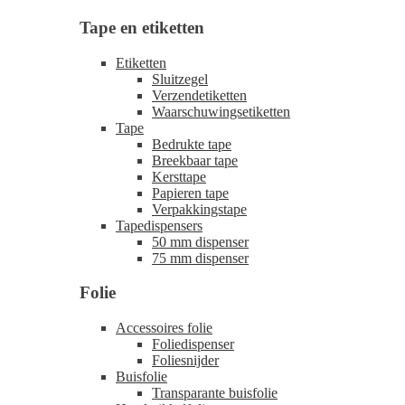
Tape en etiketten
Etiketten
Sluitzegel
Verzendetiketten
Waarschuwingsetiketten
Tape
Bedrukte tape
Breekbaar tape
Kersttape
Papieren tape
Verpakkingstape
Tapedispensers
50 mm dispenser
75 mm dispenser
Folie
Accessoires folie
Foliedispenser
Foliesnijder
Buisfolie
Transparante buisfolie