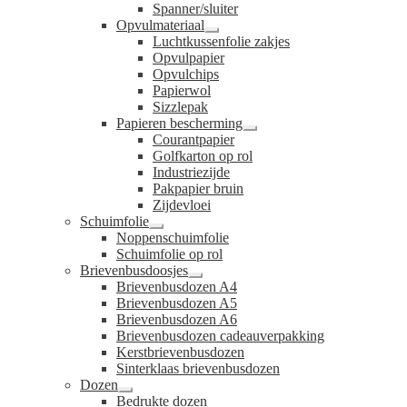
Spanner/sluiter
Opvulmateriaal
Submenu
Luchtkussenfolie zakjes
uitvouwen
Opvulpapier
Opvulchips
Papierwol
Sizzlepak
Papieren bescherming
Submenu
Courantpapier
uitvouwen
Golfkarton op rol
Industriezijde
Pakpapier bruin
Zijdevloei
Schuimfolie
Submenu
Noppenschuimfolie
uitvouwen
Schuimfolie op rol
Brievenbusdoosjes
Submenu
Brievenbusdozen A4
uitvouwen
Brievenbusdozen A5
Brievenbusdozen A6
Brievenbusdozen cadeauverpakking
Kerstbrievenbusdozen
Sinterklaas brievenbusdozen
Dozen
Submenu
Bedrukte dozen