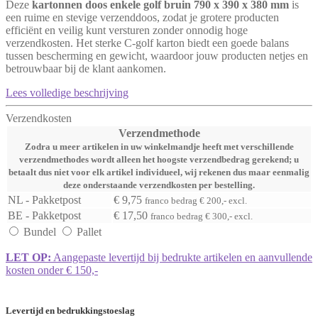
Deze
kartonnen doos enkele golf bruin 790 x 390 x 380 mm
is
een ruime en stevige verzenddoos, zodat je grotere producten
efficiënt en veilig kunt versturen zonder onnodig hoge
verzendkosten. Het sterke C-golf karton biedt een goede balans
tussen bescherming en gewicht, waardoor jouw producten netjes en
betrouwbaar bij de klant aankomen.
Lees volledige beschrijving
Verzendkosten
Verzendmethode
Zodra u meer artikelen in uw winkelmandje heeft met verschillende
verzendmethodes wordt alleen het hoogste verzendbedrag gerekend; u
betaalt dus niet voor elk artikel individueel, wij rekenen dus maar eenmalig
deze onderstaande verzendkosten per bestelling.
NL - Pakketpost
€ 9,75
franco bedrag € 200,- excl.
BE - Pakketpost
€ 17,50
franco bedrag € 300,- excl.
Bundel
Pallet
LET OP:
Aangepaste levertijd bij bedrukte artikelen en aanvullende
kosten onder € 150,-
Levertijd en bedrukkingstoeslag