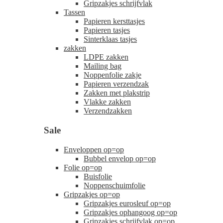
Gripzakjes schrijfvlak
Tassen
Papieren kersttasjes
Papieren tasjes
Sinterklaas tasjes
zakken
LDPE zakken
Mailing bag
Noppenfolie zakje
Papieren verzendzak
Zakken met plakstrip
Vlakke zakken
Verzendzakken
Sale
Enveloppen op=op
Bubbel envelop op=op
Folie op=op
Buisfolie
Noppenschuimfolie
Gripzakjes op=op
Gripzakjes eurosleuf op=op
Gripzakjes ophangoog op=op
Gripzakjes schrijfvlak op=op