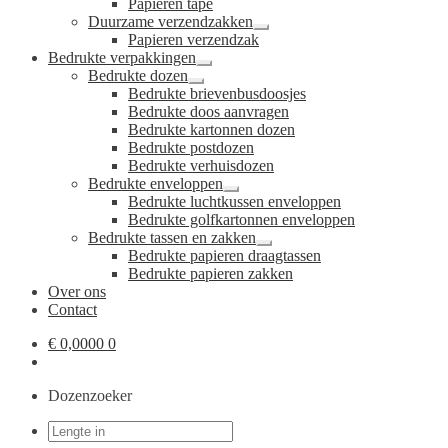
Papieren tape
uitvouwen
Duurzame verzendzakken
Submenu
Papieren verzendzak
uitvouwen
Bedrukte verpakkingen
Submenu
Bedrukte dozen
uitvouwen
Submenu
Bedrukte brievenbusdoosjes
uitvouwen
Bedrukte doos aanvragen
Bedrukte kartonnen dozen
Bedrukte postdozen
Bedrukte verhuisdozen
Bedrukte enveloppen
Submenu
Bedrukte luchtkussen enveloppen
uitvouwen
Bedrukte golfkartonnen enveloppen
Bedrukte tassen en zakken
Submenu
Bedrukte papieren draagtassen
uitvouwen
Bedrukte papieren zakken
Over ons
Contact
€
0,0000
0
Dozenzoeker