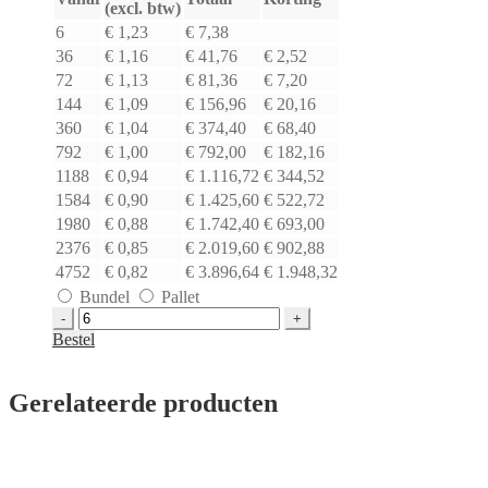
(excl. btw)
6
€ 1,23
€ 7,38
36
€ 1,16
€ 41,76
€ 2,52
72
€ 1,13
€ 81,36
€ 7,20
144
€ 1,09
€ 156,96
€ 20,16
360
€ 1,04
€ 374,40
€ 68,40
792
€ 1,00
€ 792,00
€ 182,16
1188
€ 0,94
€ 1.116,72
€ 344,52
1584
€ 0,90
€ 1.425,60
€ 522,72
1980
€ 0,88
€ 1.742,40
€ 693,00
2376
€ 0,85
€ 2.019,60
€ 902,88
4752
€ 0,82
€ 3.896,64
€ 1.948,32
Bundel
Pallet
Tape
PP
Bestel
acryl
transparant
|
Gerelateerde producten
48
mm
x
66