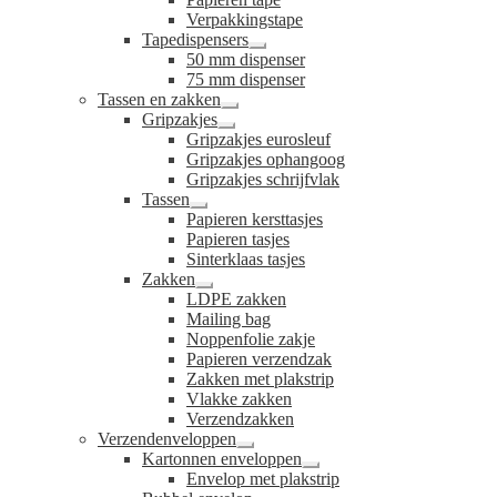
Verpakkingstape
Tapedispensers
Submenu
50 mm dispenser
uitvouwen
75 mm dispenser
Tassen en zakken
Submenu
Gripzakjes
uitvouwen
Submenu
Gripzakjes eurosleuf
uitvouwen
Gripzakjes ophangoog
Gripzakjes schrijfvlak
Tassen
Submenu
Papieren kersttasjes
uitvouwen
Papieren tasjes
Sinterklaas tasjes
Zakken
Submenu
LDPE zakken
uitvouwen
Mailing bag
Noppenfolie zakje
Papieren verzendzak
Zakken met plakstrip
Vlakke zakken
Verzendzakken
Verzendenveloppen
Submenu
Kartonnen enveloppen
uitvouwen
Submenu
Envelop met plakstrip
uitvouwen