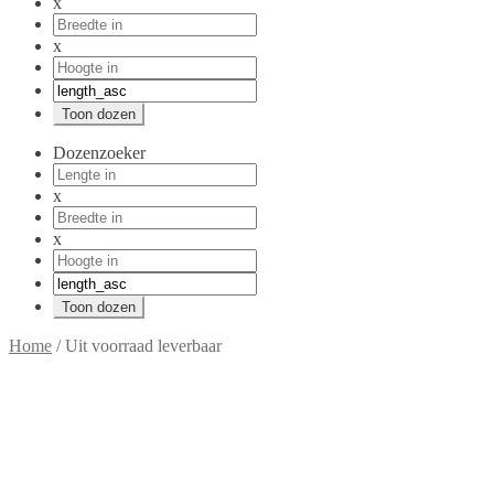
x
x
Dozenzoeker
x
x
Home
/
Uit voorraad leverbaar