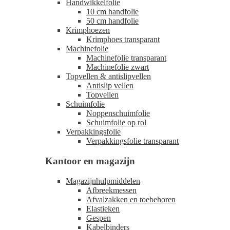
Handwikkelfolie
10 cm handfolie
50 cm handfolie
Krimphoezen
Krimphoes transparant
Machinefolie
Machinefolie transparant
Machinefolie zwart
Topvellen & antislipvellen
Antislip vellen
Topvellen
Schuimfolie
Noppenschuimfolie
Schuimfolie op rol
Verpakkingsfolie
Verpakkingsfolie transparant
Kantoor en magazijn
Magazijnhulpmiddelen
Afbreekmessen
Afvalzakken en toebehoren
Elastieken
Gespen
Kabelbinders