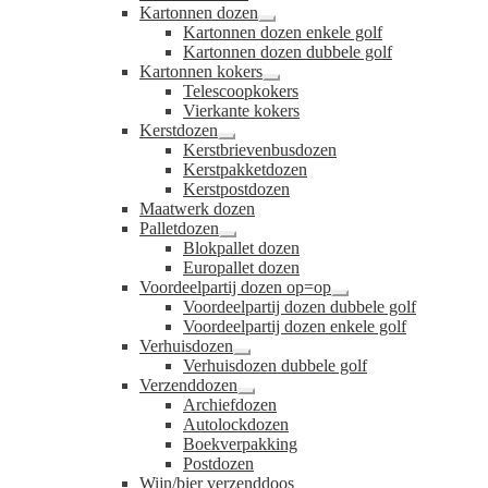
uitvouwen
Kartonnen dozen
Submenu
Kartonnen dozen enkele golf
uitvouwen
Kartonnen dozen dubbele golf
Kartonnen kokers
Submenu
Telescoopkokers
uitvouwen
Vierkante kokers
Kerstdozen
Submenu
Kerstbrievenbusdozen
uitvouwen
Kerstpakketdozen
Kerstpostdozen
Maatwerk dozen
Palletdozen
Submenu
Blokpallet dozen
uitvouwen
Europallet dozen
Voordeelpartij dozen op=op
Submenu
Voordeelpartij dozen dubbele golf
uitvouwen
Voordeelpartij dozen enkele golf
Verhuisdozen
Submenu
Verhuisdozen dubbele golf
uitvouwen
Verzenddozen
Submenu
Archiefdozen
uitvouwen
Autolockdozen
Boekverpakking
Postdozen
Wijn/bier verzenddoos