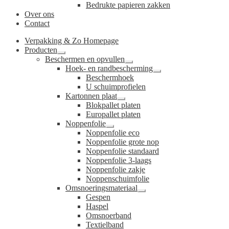
Bedrukte papieren zakken
Over ons
Contact
Verpakking & Zo Homepage
Producten
Submenu
Beschermen en opvullen
uitvouwen
Submenu
Hoek- en randbescherming
uitvouwen
Submenu
Beschermhoek
uitvouwen
U schuimprofielen
Kartonnen plaat
Submenu
Blokpallet platen
uitvouwen
Europallet platen
Noppenfolie
Submenu
Noppenfolie eco
uitvouwen
Noppenfolie grote nop
Noppenfolie standaard
Noppenfolie 3-laags
Noppenfolie zakje
Noppenschuimfolie
Omsnoeringsmateriaal
Submenu
Gespen
uitvouwen
Haspel
Omsnoerband
Textielband