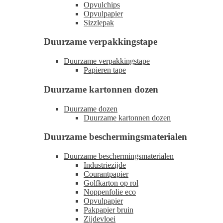
Opvulchips
Opvulpapier
Sizzlepak
Duurzame verpakkingstape
Duurzame verpakkingstape
Papieren tape
Duurzame kartonnen dozen
Duurzame dozen
Duurzame kartonnen dozen
Duurzame beschermingsmaterialen
Duurzame beschermingsmaterialen
Industriezijde
Courantpapier
Golfkarton op rol
Noppenfolie eco
Opvulpapier
Pakpapier bruin
Zijdevloei