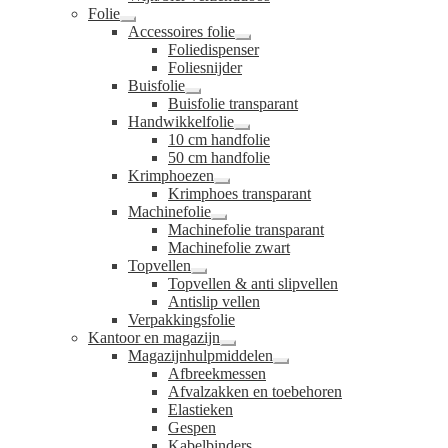
Folie
Submenu
Accessoires folie
uitvouwen
Submenu
Foliedispenser
uitvouwen
Foliesnijder
Buisfolie
Submenu
Buisfolie transparant
uitvouwen
Handwikkelfolie
Submenu
10 cm handfolie
uitvouwen
50 cm handfolie
Krimphoezen
Submenu
Krimphoes transparant
uitvouwen
Machinefolie
Submenu
Machinefolie transparant
uitvouwen
Machinefolie zwart
Topvellen
Submenu
Topvellen & anti slipvellen
uitvouwen
Antislip vellen
Verpakkingsfolie
Kantoor en magazijn
Submenu
Magazijnhulpmiddelen
uitvouwen
Submenu
Afbreekmessen
uitvouwen
Afvalzakken en toebehoren
Elastieken
Gespen
Kabelbinders