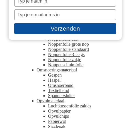
Hoek- en randbescherming
je
Beschermhoek
naam
Typ
U schuimprofielen
in
Kartonnen plaat
je
Blokpallet platen
e-
Verzenden
Europallet platen
mailadres
Noppenfolie
in
Noppenfolie eco
Noppenfolie grote nop
Noppenfolie standaard
Noppenfolie 3-laags
Noppenfolie zakje
Noppenschuimfolie
Omsnoeringsmateriaal
Gespen
Haspel
Omsnoerband
Textielband
Spanner/sluiter
Opvulmateriaal
Luchtkussenfolie zakjes
Opvulpapier
Opvulchips
Papierwol
Sizzlepak