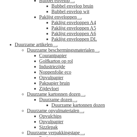
Bubbel envelop
Submenu
Bubbel envelop bruin
uitvouwen
Bubbel envelop wit
Paklijst enveloppen
Submenu
Paklijst enveloppen A4
uitvouwen
Paklijst enveloppen A5
Paklijst enveloppen A6
Paklijst enveloppen DL
Duurzame artikelen
Submenu
Duurzame beschermingsmaterialen
uitvouwen
Submenu
Courantpapier
uitvouwen
Golfkarton op rol
Industriezijde
Noppenfolie eco
Opvulpapier
Pakpapier bruin
Zijdevloei
Duurzame kartonnen dozen
Submenu
Duurzame dozen
uitvouwen
Submenu
Duurzame kartonnen dozen
uitvouwen
Duurzame opvulmaterialen
Submenu
Opvulchips
uitvouwen
Opvulpapier
Sizzlepak
Duurzame verpakkingstape
Submenu