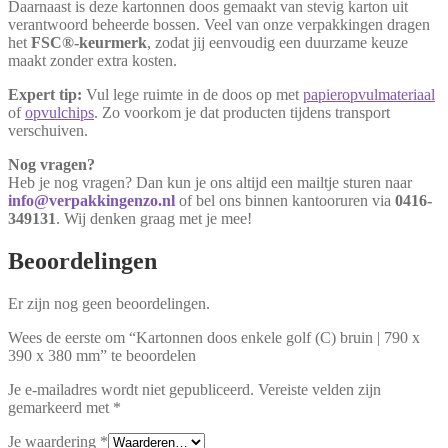
Daarnaast is deze kartonnen doos gemaakt van stevig karton uit
verantwoord beheerde bossen. Veel van onze verpakkingen dragen
het
FSC®-keurmerk
, zodat jij eenvoudig een duurzame keuze
maakt zonder extra kosten.
Expert tip:
Vul lege ruimte in de doos op met
papieropvulmateriaal
of
opvulchips
. Zo voorkom je dat producten tijdens transport
verschuiven.
Nog vragen?
Heb je nog vragen? Dan kun je ons altijd een mailtje sturen naar
info@verpakkingenzo.nl
of bel ons binnen kantooruren via
0416-
349131
. Wij denken graag met je mee!
Beoordelingen
Er zijn nog geen beoordelingen.
Wees de eerste om “Kartonnen doos enkele golf (C) bruin | 790 x
390 x 380 mm” te beoordelen
Je e-mailadres wordt niet gepubliceerd.
Vereiste velden zijn
gemarkeerd met
*
Je waardering
*