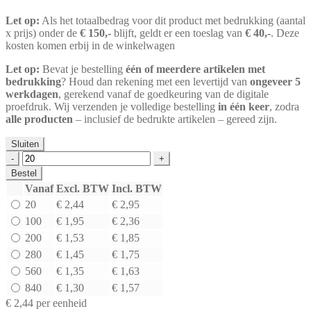
Let op:
Als het totaalbedrag voor dit product met bedrukking (aantal
x prijs) onder de
€ 150,-
blijft, geldt er een toeslag van
€ 40,-
. Deze
kosten komen erbij in de winkelwagen
Let op:
Bevat je bestelling
één of meerdere artikelen met
bedrukking
? Houd dan rekening met een levertijd van
ongeveer 5
werkdagen
, gerekend vanaf de goedkeuring van de digitale
proefdruk. Wij verzenden je volledige bestelling
in één keer
, zodra
alle producten
– inclusief de bedrukte artikelen – gereed zijn.
Sluiten
Kartonnen
doos
Bestel
enkele
Vanaf
Excl. BTW
Incl. BTW
golf
20
€ 2,44
€ 2,95
(C)
bruin
100
€ 1,95
€ 2,36
|
200
€ 1,53
€ 1,85
790
280
€ 1,45
€ 1,75
x
390
560
€ 1,35
€ 1,63
x
840
€ 1,30
€ 1,57
380
€ 2,44
per eenheid
mm