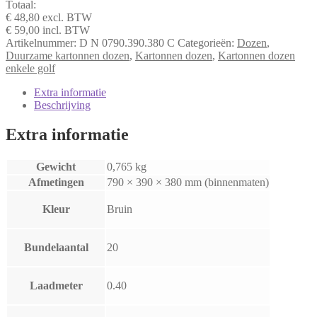
Totaal:
aantal
€ 48,80
excl. BTW
€ 59,00
incl. BTW
Artikelnummer:
D N 0790.390.380 C
Categorieën:
Dozen
,
Duurzame kartonnen dozen
,
Kartonnen dozen
,
Kartonnen dozen
enkele golf
Extra informatie
Beschrijving
Extra informatie
Gewicht
0,765 kg
Afmetingen
790 × 390 × 380 mm (binnenmaten)
Kleur
Bruin
Bundelaantal
20
Laadmeter
0.40