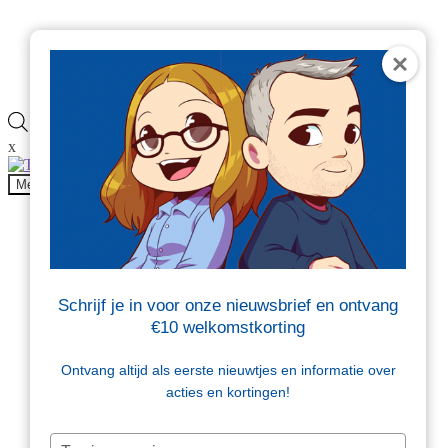
Veelgestelde vragen
Blog
Contact
Producten
zoeken
x
Onderdeel van
Menu
Producten
Beschermen en opvullen
Brievenbusdoosjes
Dozen
Folie
Schrijf je in voor onze nieuwsbrief en ontvang
Kantoor en magazijn
€10 welkomstkorting
Tape en etiketten
Tassen en zakken
Verzendenveloppen
Ontvang altijd als eerste nieuwtjes en informatie over
Sale
acties en kortingen!
Beschermen en opvullen
Typ