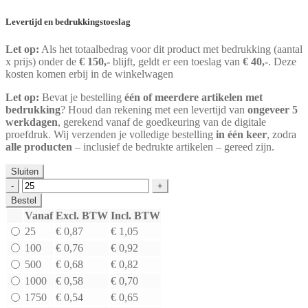
Levertijd en bedrukkingstoeslag
Let op:
Als het totaalbedrag voor dit product met bedrukking (aantal
x prijs) onder de
€ 150,-
blijft, geldt er een toeslag van
€ 40,-
. Deze
kosten komen erbij in de winkelwagen
Let op:
Bevat je bestelling
één of meerdere artikelen met
bedrukking
? Houd dan rekening met een levertijd van
ongeveer 5
werkdagen
, gerekend vanaf de goedkeuring van de digitale
proefdruk. Wij verzenden je volledige bestelling
in één keer
, zodra
alle producten
– inclusief de bedrukte artikelen – gereed zijn.
Sluiten
Kartonnen
doos
Bestel
dubbele
Vanaf
Excl. BTW
Incl. BTW
golf
25
€ 0,87
€ 1,05
(EE)
bruin
100
€ 0,76
€ 0,92
|
500
€ 0,68
€ 0,82
390
1000
€ 0,58
€ 0,70
x
290
1750
€ 0,54
€ 0,65
x