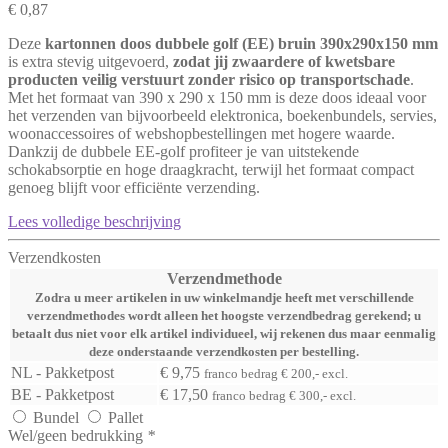
€ 0,87
Deze
kartonnen doos dubbele golf (EE) bruin 390x290x150 mm
is extra stevig uitgevoerd,
zodat jij zwaardere of kwetsbare
producten veilig verstuurt zonder risico op transportschade
.
Met het formaat van 390 x 290 x 150 mm is deze doos ideaal voor
het verzenden van bijvoorbeeld elektronica, boekenbundels, servies,
woonaccessoires of webshopbestellingen met hogere waarde.
Dankzij de dubbele EE-golf profiteer je van uitstekende
schokabsorptie en hoge draagkracht, terwijl het formaat compact
genoeg blijft voor efficiënte verzending.
Lees volledige beschrijving
Verzendkosten
Verzendmethode
Zodra u meer artikelen in uw winkelmandje heeft met verschillende
verzendmethodes wordt alleen het hoogste verzendbedrag gerekend; u
betaalt dus niet voor elk artikel individueel, wij rekenen dus maar eenmalig
deze onderstaande verzendkosten per bestelling.
NL - Pakketpost
€ 9,75
franco bedrag € 200,- excl.
BE - Pakketpost
€ 17,50
franco bedrag € 300,- excl.
Bundel
Pallet
Wel/geen bedrukking
*