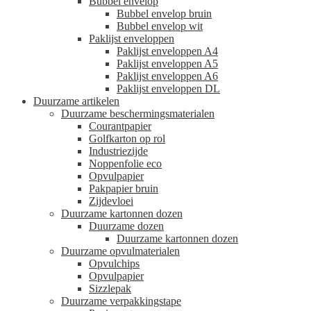
Bubbel envelop
Bubbel envelop bruin
Bubbel envelop wit
Paklijst enveloppen
Paklijst enveloppen A4
Paklijst enveloppen A5
Paklijst enveloppen A6
Paklijst enveloppen DL
Duurzame artikelen
Duurzame beschermingsmaterialen
Courantpapier
Golfkarton op rol
Industriezijde
Noppenfolie eco
Opvulpapier
Pakpapier bruin
Zijdevloei
Duurzame kartonnen dozen
Duurzame dozen
Duurzame kartonnen dozen
Duurzame opvulmaterialen
Opvulchips
Opvulpapier
Sizzlepak
Duurzame verpakkingstape