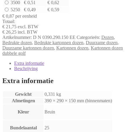
3500
€ 0,51
€ 0,62
150
5250
€ 0,49
€ 0,59
mm
aantal
€ 0,87
per eenheid
Totaal:
€ 21,75
excl. BTW
€ 26,25
incl. BTW
Artikelnummer:
D N 0390.290.150 EE
Categorieën:
Dozen
,
Bedrukte dozen
,
Bedrukte kartonnen dozen
,
Duurzame dozen
,
Duurzame kartonnen dozen
,
Kartonnen dozen
,
Kartonnen dozen
dubbele golf
Extra informatie
Beschrijving
Extra informatie
Gewicht
0,331 kg
Afmetingen
390 × 290 × 150 mm (binnenmaten)
Kleur
Bruin
Bundelaantal
25