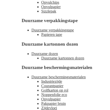
Opvulchips
Opvulpapier
Sizzlepak
Duurzame verpakkingstape
Duurzame verpakkingstape
Papieren tape
Duurzame kartonnen dozen
Duurzame dozen
Duurzame kartonnen dozen
Duurzame beschermingsmaterialen
Duurzame beschermingsmaterialen
Industriezijde
Courantpapier
Golfkarton op rol
Noppenfolie eco
Opvulpapier
Pakpapier bruin
Zijdevloei