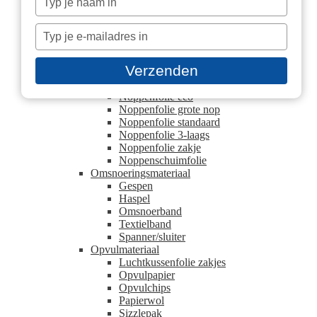
Hoek- en randbescherming
je
Beschermhoek
naam
Typ
U schuimprofielen
in
Kartonnen plaat
je
Blokpallet platen
e-
Verzenden
Europallet platen
mailadres
Noppenfolie
in
Noppenfolie eco
Noppenfolie grote nop
Noppenfolie standaard
Noppenfolie 3-laags
Noppenfolie zakje
Noppenschuimfolie
Omsnoeringsmateriaal
Gespen
Haspel
Omsnoerband
Textielband
Spanner/sluiter
Opvulmateriaal
Luchtkussenfolie zakjes
Opvulpapier
Opvulchips
Papierwol
Sizzlepak