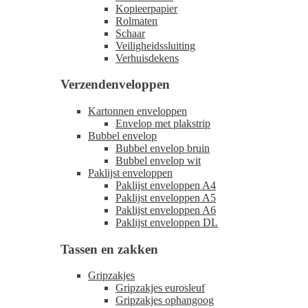
Kopieerpapier
Rolmaten
Schaar
Veiligheidssluiting
Verhuisdekens
Verzendenveloppen
Kartonnen enveloppen
Envelop met plakstrip
Bubbel envelop
Bubbel envelop bruin
Bubbel envelop wit
Paklijst enveloppen
Paklijst enveloppen A4
Paklijst enveloppen A5
Paklijst enveloppen A6
Paklijst enveloppen DL
Tassen en zakken
Gripzakjes
Gripzakjes eurosleuf
Gripzakjes ophangoog