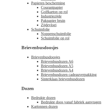
Papieren bescherming
Courantpapier
Golfkarton op rol
Industriezijde
Pakpapier bruin
Zijdevloei
Schuimfolie
Noppenschuimfolie
Schuimfolie op rol
Brievenbusdoosjes
Brievenbusdoosjes
Brievenbusdozen A6
Brievenbusdozen A5
Brievenbusdozen A4
Brievenbusdozen cadeauverpakking
Sinterklaas brievenbusdozen
Dozen
Bedrukte dozen
Bedrukte doos vanaf fabriek aanvragen
Kartonnen dozen