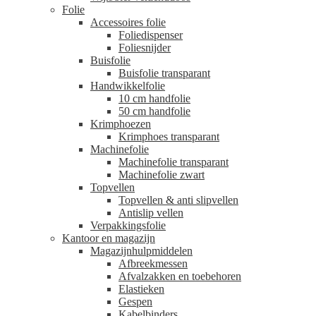
Folie
Accessoires folie
Foliedispenser
Foliesnijder
Buisfolie
Buisfolie transparant
Handwikkelfolie
10 cm handfolie
50 cm handfolie
Krimphoezen
Krimphoes transparant
Machinefolie
Machinefolie transparant
Machinefolie zwart
Topvellen
Topvellen & anti slipvellen
Antislip vellen
Verpakkingsfolie
Kantoor en magazijn
Magazijnhulpmiddelen
Afbreekmessen
Afvalzakken en toebehoren
Elastieken
Gespen
Kabelbinders