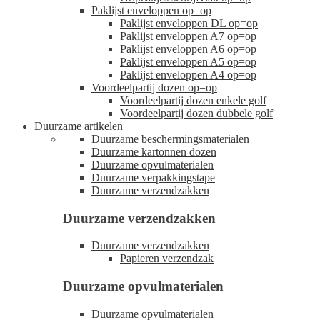
Paklijst enveloppen op=op
Paklijst enveloppen DL op=op
Paklijst enveloppen A7 op=op
Paklijst enveloppen A6 op=op
Paklijst enveloppen A5 op=op
Paklijst enveloppen A4 op=op
Voordeelpartij dozen op=op
Voordeelpartij dozen enkele golf
Voordeelpartij dozen dubbele golf
Duurzame artikelen
Duurzame beschermingsmaterialen
Duurzame kartonnen dozen
Duurzame opvulmaterialen
Duurzame verpakkingstape
Duurzame verzendzakken
Duurzame verzendzakken
Duurzame verzendzakken
Papieren verzendzak
Duurzame opvulmaterialen
Duurzame opvulmaterialen