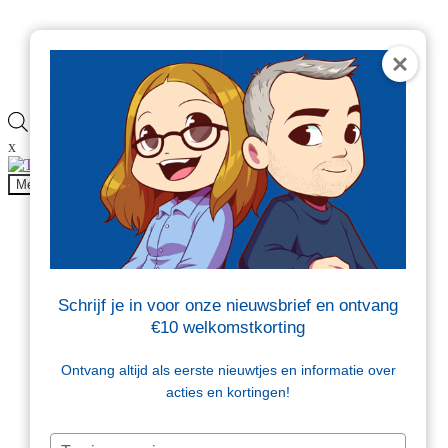
Veelgestelde vragen
Blog
Contact
Producten
zoeken
x
Onderdeel van
Menu
Producten
Beschermen en opvullen
Brievenbusdoosjes
Dozen
Folie
Schrijf je in voor onze nieuwsbrief en ontvang
Kantoor en magazijn
€10 welkomstkorting
Tape en etiketten
Tassen en zakken
Verzendenveloppen
Ontvang altijd als eerste nieuwtjes en informatie over
Sale
acties en kortingen!
Beschermen en opvullen
Typ