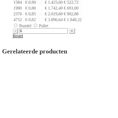
1584
€ 0,90
€ 1.425,60
€ 522,72
1980
€ 0,88
€ 1.742,40
€ 693,00
2376
€ 0,85
€ 2.019,60
€ 902,88
4752
€ 0,82
€ 3.896,64
€ 1.948,32
Bundel
Pallet
Tape
PP
Bestel
acryl
transparant
|
Gerelateerde producten
48
mm
x
66
mtr
x
35
mu
aantal