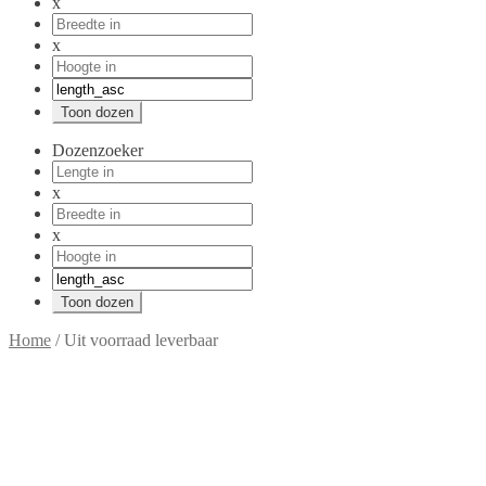
x
x
Dozenzoeker
x
x
Home
/
Uit voorraad leverbaar