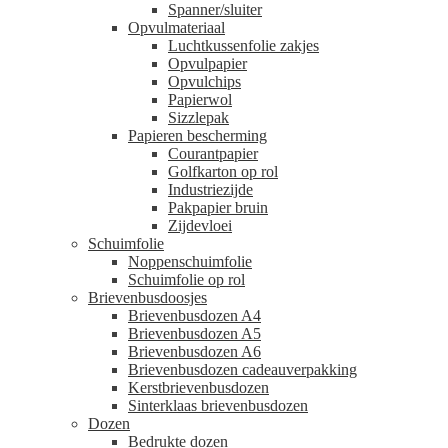
Spanner/sluiter
Opvulmateriaal
Luchtkussenfolie zakjes
Opvulpapier
Opvulchips
Papierwol
Sizzlepak
Papieren bescherming
Courantpapier
Golfkarton op rol
Industriezijde
Pakpapier bruin
Zijdevloei
Schuimfolie
Noppenschuimfolie
Schuimfolie op rol
Brievenbusdoosjes
Brievenbusdozen A4
Brievenbusdozen A5
Brievenbusdozen A6
Brievenbusdozen cadeauverpakking
Kerstbrievenbusdozen
Sinterklaas brievenbusdozen
Dozen
Bedrukte dozen