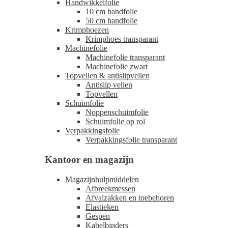
Handwikkelfolie
10 cm handfolie
50 cm handfolie
Krimphoezen
Krimphoes transparant
Machinefolie
Machinefolie transparant
Machinefolie zwart
Topvellen & antislipvellen
Antislip vellen
Topvellen
Schuimfolie
Noppenschuimfolie
Schuimfolie op rol
Verpakkingsfolie
Verpakkingsfolie transparant
Kantoor en magazijn
Magazijnhulpmiddelen
Afbreekmessen
Afvalzakken en toebehoren
Elastieken
Gespen
Kabelbinders