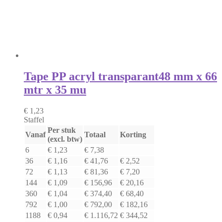
Tape PP acryl transparant
48 mm x 66
mtr x 35 mu
€ 1,23
Staffel
Per stuk
Vanaf
Totaal
Korting
(excl. btw)
6
€ 1,23
€ 7,38
36
€ 1,16
€ 41,76
€ 2,52
72
€ 1,13
€ 81,36
€ 7,20
144
€ 1,09
€ 156,96
€ 20,16
360
€ 1,04
€ 374,40
€ 68,40
792
€ 1,00
€ 792,00
€ 182,16
1188
€ 0,94
€ 1.116,72
€ 344,52