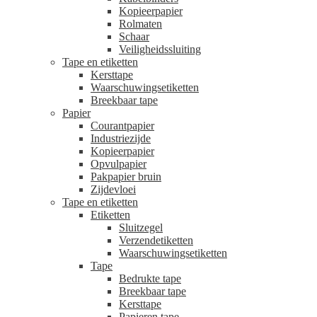
Kopieerpapier
Rolmaten
Schaar
Veiligheidssluiting
Tape en etiketten
Kersttape
Waarschuwingsetiketten
Breekbaar tape
Papier
Courantpapier
Industriezijde
Kopieerpapier
Opvulpapier
Pakpapier bruin
Zijdevloei
Tape en etiketten
Etiketten
Sluitzegel
Verzendetiketten
Waarschuwingsetiketten
Tape
Bedrukte tape
Breekbaar tape
Kersttape
Papieren tape