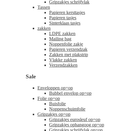
Gripzakjes schrijfvlak
Tassen
Papieren kersttasjes
Papieren tasjes
Sinterklaas tasjes
zakken
LDPE zakken
Mailing bag
Noppenfolie zakje
Papieren verzendzak
Zakken met plakstrip
Vlakke zakken
Verzendzakken
Sale
Enveloppen op=op
Bubbel envelop op=op
Folie op=op
Buisfolie
Noppenschuimfolie
Gripzakjes op=op
Gripzakjes eurosleuf op=op
Gripzakjes ophangoog op=op
Gripzakjes schrijfvlak op=op