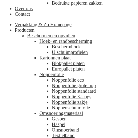
Bedrukte papieren zakken
Over ons
Contact
Verpakking & Zo Homepage
Producten
Beschermen en opvullen
Hoek- en randbescherming
Beschermhoek
U schuimprofielen
Kartonnen plaat
Blokpallet platen
Europallet platen
Noppenfolie
Noppenfolie eco
Noppenfolie grote nop
Noppenfolie standaard
Noppenfolie 3-laags
Noppenfolie zakje
Noppenschuimfolie
Omsnoeringsmateriaal
Gespen
Haspel
Omsnoerband
Textielband