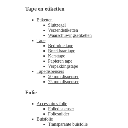
Tape en etiketten
Etiketten
Sluitzegel
Verzendetiketten
Waarschuwingsetiketten
Tape
Bedrukte tape
Breekbaar tape
Kersttape
Papieren tape
Verpakkingstape
Tapedispensers
50 mm dispenser
75 mm dispenser
Folie
Accessoires folie
Foliedispenser
Foliesnijder
Buisfolie
Transparante buisfolie