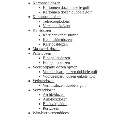
Kartonnen dozen
Kartonnen dozen enkele golf
Kartonnen dozen dubbele golf
Kartonnen kokers
Telescoopkokers
Vierkante kokers
Kerstdozen
Kerstbrievenbusdozen
Kerstpakketdozen
Kerstpostdozen
Maatwerk dozen
Palletdozen
Blokpallet dozen
Europallet dozen
Voordeelpartij dozen op=op
Voordeelpartij dozen dubbele golf
Voordeelpartij dozen enkele golf
Verhuisdozen
Verhuisdozen dubbele golf
Verzenddozen
Archiefdozen
Autolockdozen
Boekverpakking
Postdozen
Wijn/bier verzenddoos