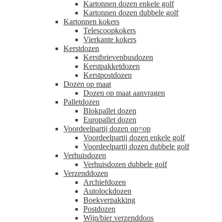
Kartonnen dozen enkele golf
Kartonnen dozen dubbele golf
Kartonnen kokers
Telescoopkokers
Vierkante kokers
Kerstdozen
Kerstbrievenbusdozen
Kerstpakketdozen
Kerstpostdozen
Dozen op maat
Dozen op maat aanvragen
Palletdozen
Blokpallet dozen
Europallet dozen
Voordeelpartij dozen op=op
Voordeelpartij dozen enkele golf
Voordeelpartij dozen dubbele golf
Verhuisdozen
Verhuisdozen dubbele golf
Verzenddozen
Archiefdozen
Autolockdozen
Boekverpakking
Postdozen
Wijn/bier verzenddoos