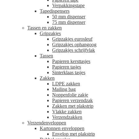
Verpakkingstape
Tapedispensers
50 mm dispenser
75 mm dispenser
Tassen en zakken
Gripzakjes
Gripzakjes eurosleuf
Gripzakjes ophangoog
Gripzakjes schrijfvlak
Tassen
Papieren kersttasjes
Papieren tasjes
Sinterklaas tasjes
Zakken
LDPE zakken
Mailing bag
Noppenfolie zakje
Papieren verzendzak
Zakken met plakstrip
Vlakke zakken
Verzendzakken
Verzendenveloppen
Kartonnen enveloppen
Envelop met plakstrip