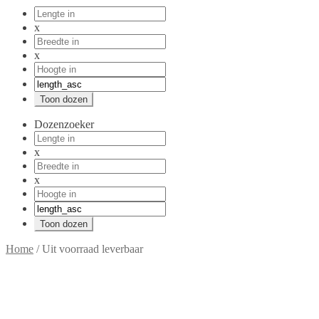
x
x
Dozenzoeker
x
x
Home
/
Uit voorraad leverbaar