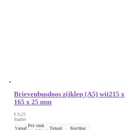
Brievenbusdoos zijklep (A5) wit
215 x
165 x 25 mm
€ 0,25
Staffel
Per stuk
Vanaf
Totaal
Korting