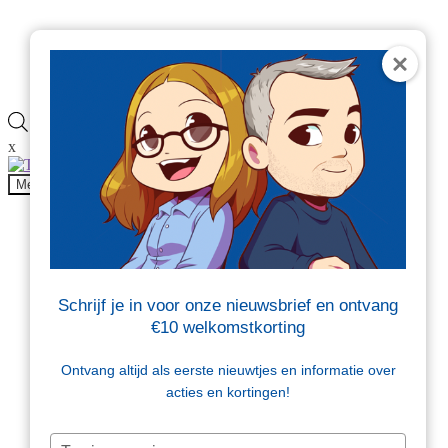
Veelgestelde vragen
Blog
Contact
Producten
zoeken
x
Onderdeel van
Menu
Producten
Beschermen en opvullen
Brievenbusdoosjes
Dozen
Folie
Schrijf je in voor onze nieuwsbrief en ontvang
Kantoor en magazijn
€10 welkomstkorting
Tape en etiketten
Tassen en zakken
Verzendenveloppen
Ontvang altijd als eerste nieuwtjes en informatie over
Sale
acties en kortingen!
Beschermen en opvullen
Typ