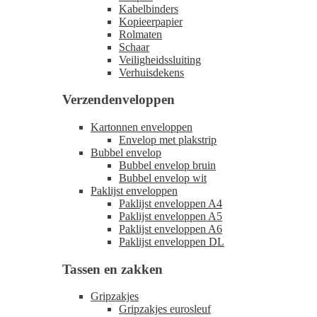
Kabelbinders
Kopieerpapier
Rolmaten
Schaar
Veiligheidssluiting
Verhuisdekens
Verzendenveloppen
Kartonnen enveloppen
Envelop met plakstrip
Bubbel envelop
Bubbel envelop bruin
Bubbel envelop wit
Paklijst enveloppen
Paklijst enveloppen A4
Paklijst enveloppen A5
Paklijst enveloppen A6
Paklijst enveloppen DL
Tassen en zakken
Gripzakjes
Gripzakjes eurosleuf