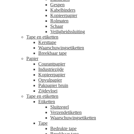
Gespen
Kabelbinders
Kopieerpapier
Rolmaten
Schaar
Veiligheidssluiting
Tape en etiketten
Kersttape
Waarschuwingsetiketten
Breekbaar tape
Papier
Courantpapier
Industriezijde
Kopieerpapier
Opvulpapier
Pakpapier bruin
Zijdevloei
Tape en etiketten
Etiketten
Sluitzegel
Verzendetiketten
Waarschuwingsetiketten
Tape
Bedrukte tape
Breekbaar tape