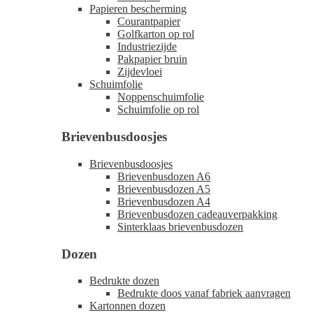
Papieren bescherming
Courantpapier
Golfkarton op rol
Industriezijde
Pakpapier bruin
Zijdevloei
Schuimfolie
Noppenschuimfolie
Schuimfolie op rol
Brievenbusdoosjes
Brievenbusdoosjes
Brievenbusdozen A6
Brievenbusdozen A5
Brievenbusdozen A4
Brievenbusdozen cadeauverpakking
Sinterklaas brievenbusdozen
Dozen
Bedrukte dozen
Bedrukte doos vanaf fabriek aanvragen
Kartonnen dozen