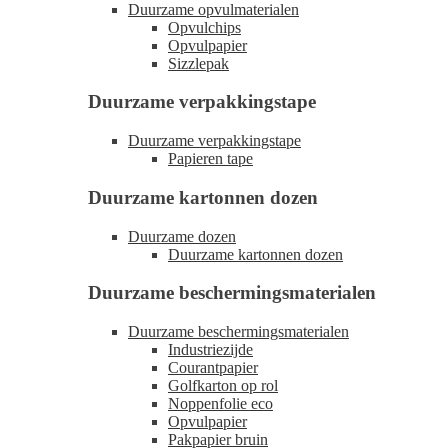
Duurzame opvulmaterialen
Opvulchips
Opvulpapier
Sizzlepak
Duurzame verpakkingstape
Duurzame verpakkingstape
Papieren tape
Duurzame kartonnen dozen
Duurzame dozen
Duurzame kartonnen dozen
Duurzame beschermingsmaterialen
Duurzame beschermingsmaterialen
Industriezijde
Courantpapier
Golfkarton op rol
Noppenfolie eco
Opvulpapier
Pakpapier bruin