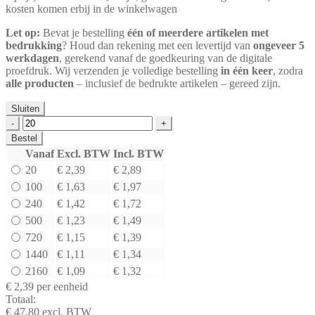
kosten komen erbij in de winkelwagen
Let op:
Bevat je bestelling
één of meerdere artikelen met
bedrukking
? Houd dan rekening met een levertijd van
ongeveer 5
werkdagen
, gerekend vanaf de goedkeuring van de digitale
proefdruk. Wij verzenden je volledige bestelling
in één keer
, zodra
alle producten
– inclusief de bedrukte artikelen – gereed zijn.
Sluiten
Kartonnen
doos
Bestel
enkele
Vanaf
Excl. BTW
Incl. BTW
golf
20
€ 2,39
€ 2,89
(B)
bruin
100
€ 1,63
€ 1,97
|
240
€ 1,42
€ 1,72
150
500
€ 1,23
€ 1,49
x
150
720
€ 1,15
€ 1,39
x
1440
€ 1,11
€ 1,34
1050
2160
€ 1,09
€ 1,32
mm
aantal
€ 2,39
per eenheid
Totaal:
€ 47,80
excl. BTW