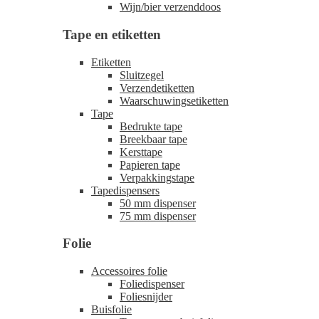
Wijn/bier verzenddoos
Tape en etiketten
Etiketten
Sluitzegel
Verzendetiketten
Waarschuwingsetiketten
Tape
Bedrukte tape
Breekbaar tape
Kersttape
Papieren tape
Verpakkingstape
Tapedispensers
50 mm dispenser
75 mm dispenser
Folie
Accessoires folie
Foliedispenser
Foliesnijder
Buisfolie