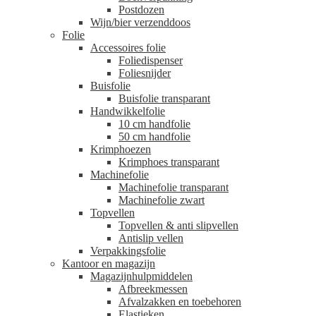
Postdozen
Wijn/bier verzenddoos
Folie
Accessoires folie
Foliedispenser
Foliesnijder
Buisfolie
Buisfolie transparant
Handwikkelfolie
10 cm handfolie
50 cm handfolie
Krimphoezen
Krimphoes transparant
Machinefolie
Machinefolie transparant
Machinefolie zwart
Topvellen
Topvellen & anti slipvellen
Antislip vellen
Verpakkingsfolie
Kantoor en magazijn
Magazijnhulpmiddelen
Afbreekmessen
Afvalzakken en toebehoren
Elastieken