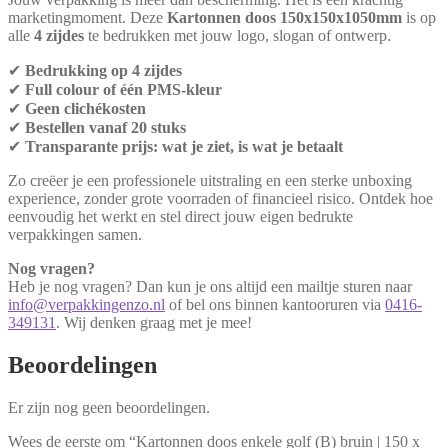
marketingmoment. Deze
Kartonnen doos 150x150x1050mm
is op
alle
4 zijdes
te bedrukken met jouw logo, slogan of ontwerp.
✔
Bedrukking op 4 zijdes
✔
Full colour of één PMS-kleur
✔
Geen clichékosten
✔
Bestellen vanaf 20 stuks
✔
Transparante prijs: wat je ziet, is wat je betaalt
Zo creëer je een professionele uitstraling en een sterke unboxing
experience, zonder grote voorraden of financieel risico. Ontdek hoe
eenvoudig het werkt en stel direct jouw eigen bedrukte
verpakkingen samen.
Nog vragen?
Heb je nog vragen? Dan kun je ons altijd een mailtje sturen naar
info@verpakkingenzo.nl
of bel ons binnen kantooruren via
0416-
349131
. Wij denken graag met je mee!
Beoordelingen
Er zijn nog geen beoordelingen.
Wees de eerste om “Kartonnen doos enkele golf (B) bruin | 150 x