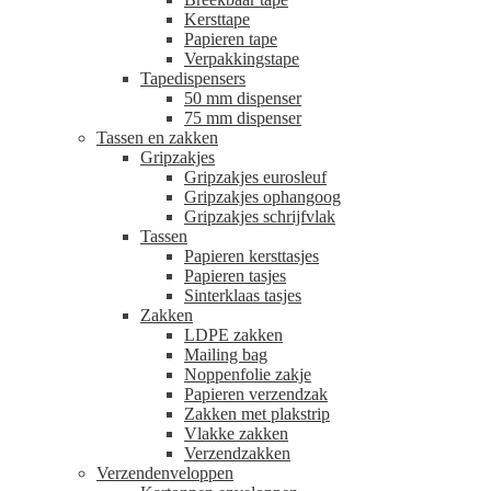
Kersttape
Papieren tape
Verpakkingstape
Tapedispensers
50 mm dispenser
75 mm dispenser
Tassen en zakken
Gripzakjes
Gripzakjes eurosleuf
Gripzakjes ophangoog
Gripzakjes schrijfvlak
Tassen
Papieren kersttasjes
Papieren tasjes
Sinterklaas tasjes
Zakken
LDPE zakken
Mailing bag
Noppenfolie zakje
Papieren verzendzak
Zakken met plakstrip
Vlakke zakken
Verzendzakken
Verzendenveloppen