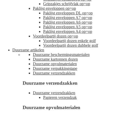
Gripzakjes schrijfvlak op=op
Paklijst enveloppen op=op
Paklijst enveloppen DL op=op
Paklijst enveloppen A7 op=op
Paklijst enveloppen A6 op=op
Paklijst enveloppen A5 op=op
Paklijst enveloppen A4 op=op
Voordeelpartij dozen op=op
Voordeelpartij dozen enkele golf
Voordeelpartij dozen dubbele golf
Duurzame artikelen
Duurzame beschermingsmaterialen
Duurzame kartonnen dozen
Duurzame opvulmaterialen
Duurzame verpakkingstape
Duurzame verzendzakken
Duurzame verzendzakken
Duurzame verzendzakken
Papieren verzendzak
Duurzame opvulmaterialen