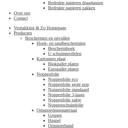
Bedrukte papieren draagtassen
Bedrukte papieren zakken
Over ons
Contact
Verpakking & Zo Homepage
Producten
Beschermen en opvullen
Hoek- en randbescherming
Beschermhoek
U schuimprofielen
Kartonnen plaat
Blokpallet platen
Europallet platen
Noppenfolie
Noppenfolie eco
Noppenfolie grote nop
Noppenfolie standaard
Noppenfolie 3-laags
Noppenfolie zakje
Noppenschuimfolie
Omsnoeringsmateriaal
Gespen
Haspel
Omsnoerband