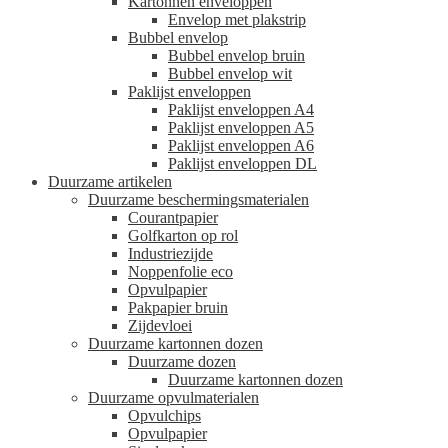
Kartonnen enveloppen
Envelop met plakstrip
Bubbel envelop
Bubbel envelop bruin
Bubbel envelop wit
Paklijst enveloppen
Paklijst enveloppen A4
Paklijst enveloppen A5
Paklijst enveloppen A6
Paklijst enveloppen DL
Duurzame artikelen
Duurzame beschermingsmaterialen
Courantpapier
Golfkarton op rol
Industriezijde
Noppenfolie eco
Opvulpapier
Pakpapier bruin
Zijdevloei
Duurzame kartonnen dozen
Duurzame dozen
Duurzame kartonnen dozen
Duurzame opvulmaterialen
Opvulchips
Opvulpapier