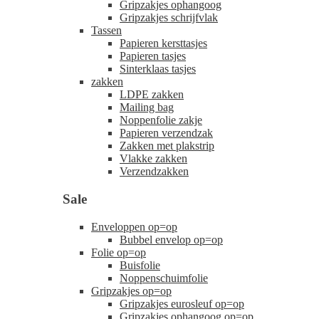
Gripzakjes ophangoog
Gripzakjes schrijfvlak
Tassen
Papieren kersttasjes
Papieren tasjes
Sinterklaas tasjes
zakken
LDPE zakken
Mailing bag
Noppenfolie zakje
Papieren verzendzak
Zakken met plakstrip
Vlakke zakken
Verzendzakken
Sale
Enveloppen op=op
Bubbel envelop op=op
Folie op=op
Buisfolie
Noppenschuimfolie
Gripzakjes op=op
Gripzakjes eurosleuf op=op
Gripzakjes ophangoog op=op