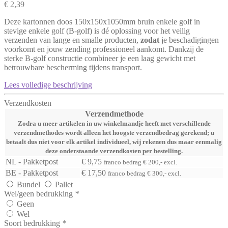
€ 2,39
Deze kartonnen doos 150x150x1050mm bruin enkele golf in
stevige enkele golf (B-golf) is dé oplossing voor het veilig
verzenden van lange en smalle producten,
zodat
je beschadigingen
voorkomt en jouw zending professioneel aankomt. Dankzij de
sterke B-golf constructie combineer je een laag gewicht met
betrouwbare bescherming tijdens transport.
Lees volledige beschrijving
Verzendkosten
Verzendmethode
Zodra u meer artikelen in uw winkelmandje heeft met verschillende
verzendmethodes wordt alleen het hoogste verzendbedrag gerekend; u
betaalt dus niet voor elk artikel individueel, wij rekenen dus maar eenmalig
deze onderstaande verzendkosten per bestelling.
NL - Pakketpost
€ 9,75
franco bedrag € 200,- excl.
BE - Pakketpost
€ 17,50
franco bedrag € 300,- excl.
Bundel
Pallet
Wel/geen bedrukking
*
Geen
Wel
Soort bedrukking
*