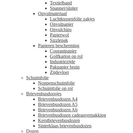
Textielband
Spanner/sluiter
Opvulmateriaal
Luchtkussenfolie zakjes
Opvulpapier
Opvulchips
Papierwol
Sizzlepak
Papieren bescherming
Courantpapier
Golfkarton op rol
Industriezijde
Pakpapier bruin
Zijdevloei
Schuimfolie
Noppenschuimfolie
Schuimfolie op rol
Brievenbusdoosjes
Brievenbusdozen A4
Brievenbusdozen A5
Brievenbusdozen A6
Brievenbusdozen cadeauverpakking
Kerstbrievenbusdozen
Sinterklaas brievenbusdozen
Dozen