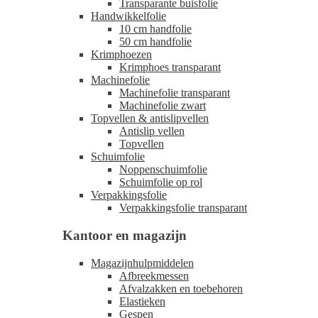
Transparante buisfolie
Handwikkelfolie
10 cm handfolie
50 cm handfolie
Krimphoezen
Krimphoes transparant
Machinefolie
Machinefolie transparant
Machinefolie zwart
Topvellen & antislipvellen
Antislip vellen
Topvellen
Schuimfolie
Noppenschuimfolie
Schuimfolie op rol
Verpakkingsfolie
Verpakkingsfolie transparant
Kantoor en magazijn
Magazijnhulpmiddelen
Afbreekmessen
Afvalzakken en toebehoren
Elastieken
Gespen