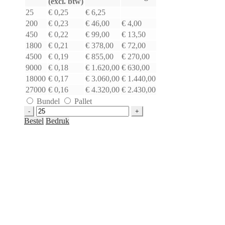
(excl. btw)
25
€ 0,25
€ 6,25
200
€ 0,23
€ 46,00
€ 4,00
450
€ 0,22
€ 99,00
€ 13,50
1800
€ 0,21
€ 378,00
€ 72,00
4500
€ 0,19
€ 855,00
€ 270,00
9000
€ 0,18
€ 1.620,00
€ 630,00
18000
€ 0,17
€ 3.060,00
€ 1.440,00
27000
€ 0,16
€ 4.320,00
€ 2.430,00
Bundel
Pallet
Brievenbusdoos
zijklep
Bestel
Bedruk
(A5)
wit
|
215
x
165
x
25
mm
aantal