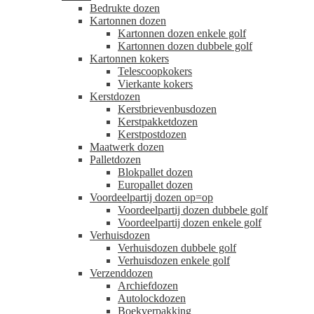
Bedrukte dozen
Kartonnen dozen
Kartonnen dozen enkele golf
Kartonnen dozen dubbele golf
Kartonnen kokers
Telescoopkokers
Vierkante kokers
Kerstdozen
Kerstbrievenbusdozen
Kerstpakketdozen
Kerstpostdozen
Maatwerk dozen
Palletdozen
Blokpallet dozen
Europallet dozen
Voordeelpartij dozen op=op
Voordeelpartij dozen dubbele golf
Voordeelpartij dozen enkele golf
Verhuisdozen
Verhuisdozen dubbele golf
Verhuisdozen enkele golf
Verzenddozen
Archiefdozen
Autolockdozen
Boekverpakking