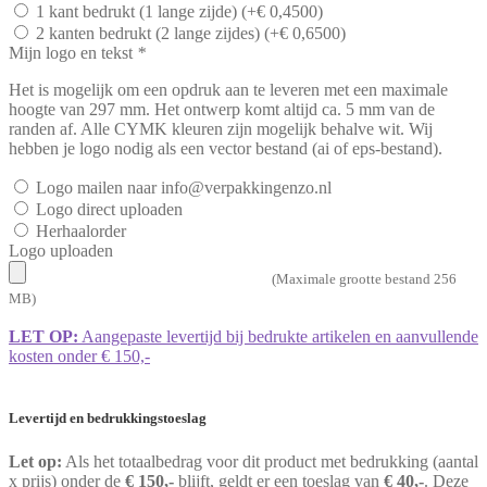
1 kant bedrukt (1 lange zijde)
(+
€
0,4500
)
2 kanten bedrukt (2 lange zijdes)
(+
€
0,6500
)
Mijn logo en tekst
*
Het is mogelijk om een opdruk aan te leveren met een maximale
hoogte van 297 mm. Het ontwerp komt altijd ca. 5 mm van de
randen af. Alle CYMK kleuren zijn mogelijk behalve wit. Wij
hebben je logo nodig als een vector bestand (ai of eps-bestand).
Logo mailen naar info@verpakkingenzo.nl
Logo direct uploaden
Herhaalorder
Logo uploaden
(Maximale grootte bestand 256
MB)
LET OP:
Aangepaste levertijd bij bedrukte artikelen en aanvullende
kosten onder € 150,-
Levertijd en bedrukkingstoeslag
Let op:
Als het totaalbedrag voor dit product met bedrukking (aantal
x prijs) onder de
€ 150,-
blijft, geldt er een toeslag van
€ 40,-
. Deze