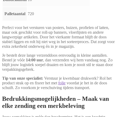
Palletaantal
720
Perfect voor het versturen van posters, buizen, profielen of latten,
maar ook geschikt voor roll-up banners, vloerlijsten en andere
langwerpige artikelen. Door het vierkante formaat blijft de doos
stabiel liggen en rolt hij niet weg in het sorteerproces. Dat zorgt voor
extra zekerheid onderweg én in je magazijn.
Je bestelt deze lange verzenddoos eenvoudig in kleine aantallen.
Bestel je vóór
14:00 uur
, dan verzenden wij hem vandaag nog. Zo
blijft jouw logistiek soepel draaien en kom je nooit stil te staan door
verpakkingsgebrek.
Tip van onze specialist:
Verstuur je kwetsbaar drukwerk? Rol het
product strak op en fixeer het met
folie
voordat je het in de doos
schuift. Zo voorkom je verschuiving tijdens transport.
Bedrukkingsmogelijkheden – Maak van
elke zending een merkbeleving
Jouw verpakking is méér dan bescherming. Het is een krachtig