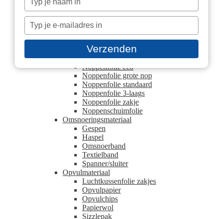
Hoek- en randbescherming
je
Beschermhoek
naam
Typ
U schuimprofielen
in
Kartonnen plaat
je
Blokpallet platen
e-
Verzenden
Europallet platen
mailadres
Noppenfolie
in
Noppenfolie eco
Noppenfolie grote nop
Noppenfolie standaard
Noppenfolie 3-laags
Noppenfolie zakje
Noppenschuimfolie
Omsnoeringsmateriaal
Gespen
Haspel
Omsnoerband
Textielband
Spanner/sluiter
Opvulmateriaal
Luchtkussenfolie zakjes
Opvulpapier
Opvulchips
Papierwol
Sizzlepak