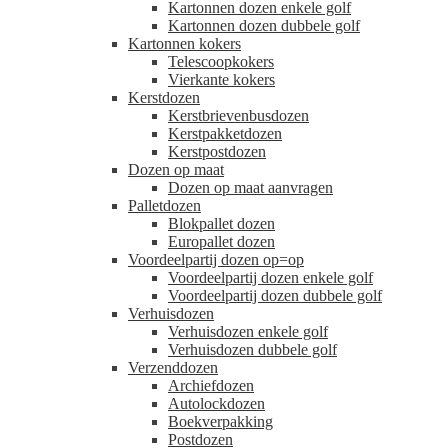
Kartonnen dozen enkele golf
Kartonnen dozen dubbele golf
Kartonnen kokers
Telescoopkokers
Vierkante kokers
Kerstdozen
Kerstbrievenbusdozen
Kerstpakketdozen
Kerstpostdozen
Dozen op maat
Dozen op maat aanvragen
Palletdozen
Blokpallet dozen
Europallet dozen
Voordeelpartij dozen op=op
Voordeelpartij dozen enkele golf
Voordeelpartij dozen dubbele golf
Verhuisdozen
Verhuisdozen enkele golf
Verhuisdozen dubbele golf
Verzenddozen
Archiefdozen
Autolockdozen
Boekverpakking
Postdozen